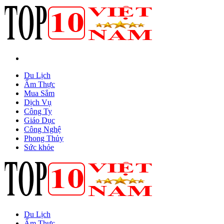
Du Lịch
Ẩm Thực
Mua Sắm
Dịch Vụ
Công Ty
Giáo Dục
Công Nghệ
Phong Thủy
Sức khỏe
Du Lịch
Ẩm Thực