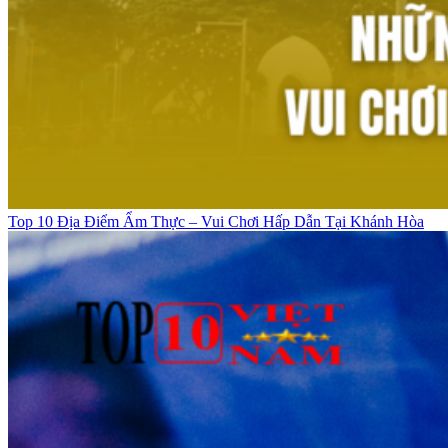
Top 10 Địa Điểm Ẩm Thực – Vui Chơi Hấp Dẫn Tại Khánh Hòa