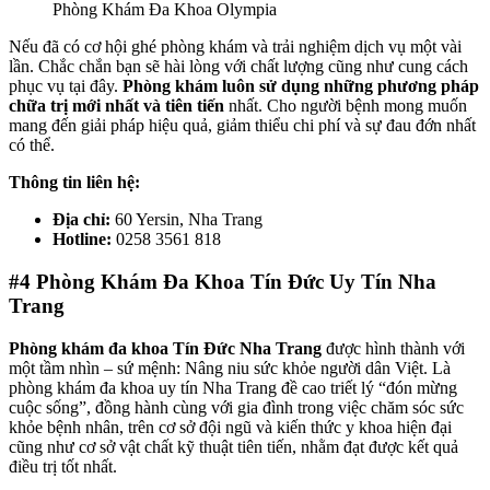
Phòng Khám Đa Khoa Olympia
Nếu đã có cơ hội ghé phòng khám và trải nghiệm dịch vụ một vài
lần. Chắc chắn bạn sẽ hài lòng với chất lượng cũng như cung cách
phục vụ tại đây.
Phòng khám luôn sử dụng những phương pháp
chữa trị mới nhất và tiên tiến
nhất. Cho người bệnh mong muốn
mang đến giải pháp hiệu quả, giảm thiểu chi phí và sự đau đớn nhất
có thể.
Thông tin liên hệ:
Địa chỉ:
60 Yersin, Nha Trang
Hotline:
0258 3561 818
#4
Phòng Khám Đa Khoa Tín Đức Uy Tín Nha
Trang
Phòng khám đa khoa Tín Đức Nha Trang
được hình thành với
một tầm nhìn – sứ mệnh: Nâng niu sức khỏe người dân Việt. Là
phòng khám đa khoa uy tín Nha Trang đề cao triết lý “đón mừng
cuộc sống”, đồng hành cùng với gia đình trong việc chăm sóc sức
khỏe bệnh nhân, trên cơ sở đội ngũ và kiến thức y khoa hiện đại
cũng như cơ sở vật chất kỹ thuật tiên tiến, nhằm đạt được kết quả
điều trị tốt nhất.