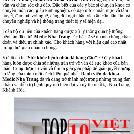
vấn và chăm sóc chu đáo. Đặc biệt của các y bác sĩ chuyên khoa có
chuyên môn cao, giàu kinh nghiệm, có đạo đức chuẩn mực và tâm
huyết, đam mê với nghề, cùng đội ngũ nhân viên ân cần, tận tâm và
chuyên nghiệp và hệ thống trang thiết bị y tế hiện đại.
Toàn bộ dữ liệu của khách hàng được xử l‎ý thông qua hệ thống
bệnh án điện tử.
Medic Nha Trang
các bác sĩ sẽ nhanh chóng chẩn
đoán và điều trị chính xác. Cho khách hàng với hiệu quả cao nhất
trong thời gian nhanh chóng.
Với tiêu chí “
Sức khỏe bệnh nhân là hàng đầu
”. Ở đây khách
hàng luôn được chia sẻ những trăn trở về vấn đề sức khỏe của bản
thân. Cũng được tư vấn và tìm ra giải giải pháp để giải quyết những
lo lắng của mình một cách hiệu quả nhất.
Bệnh viện đa khoa
Medic Nha Trang
đã và đang trở thành một trong những trung tâm
khám và điều trị bệnh quy mô hiện đại và uy tín nhất tại Nha Trang,
Khánh Hòa.