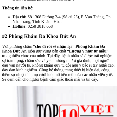
Thông tin liên hệ:
Địa chỉ:
Số 1308 Đường 2-4 (Số cũ 23), P. Vạn Thắng, Tp.
Nha Trang, Tỉnh Khánh Hòa.
Hotline:
0258 3818 668
#2
Phòng Khám Đa Khoa Đức An
Với phương châm “
cho đi rồi sẽ nhận lại
”.
Phòng Khám Đa
Khoa Đức An
luôn giữ vững bản chất “
Lương y như từ mẫu
”
trong thiên chức của mình. Tại đây, bệnh nhân sẽ được trải nghiệm
sự trân trọng, chăm sóc và yêu thương như ở gia đình, một người
đau vạn người lo. Phòng khám quy tụ đội ngũ y bác sĩ tay nghề cao,
dày dạn kinh nghiệm. Cùng hệ thống trang thiết bị hiện đại, cộng
thêm sự nhiệt tình, nụ cười luôn nở trên môi của các nhân viên y tế.
Sẽ đem đến cho người bệnh cảm giác thoải mái và tin cậy.