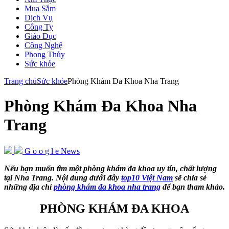
Mua Sắm
Dịch Vụ
Công Ty
Giáo Dục
Công Nghệ
Phong Thủy
Sức khỏe
Trang chủ
Sức khỏe
Phòng Khám Đa Khoa Nha Trang
Phòng Khám Đa Khoa Nha
Trang
G
o
o
g
l
e
News
Nếu bạn muốn tìm một phòng khám đa khoa uy tín, chất lượng
tại Nha Trang. Nội dung dưới đây
top10 Việt Nam
sẽ chia sẻ
những địa chỉ
phòng khám đa khoa nha trang
để bạn tham khảo.
PHÒNG KHÁM ĐA KHOA