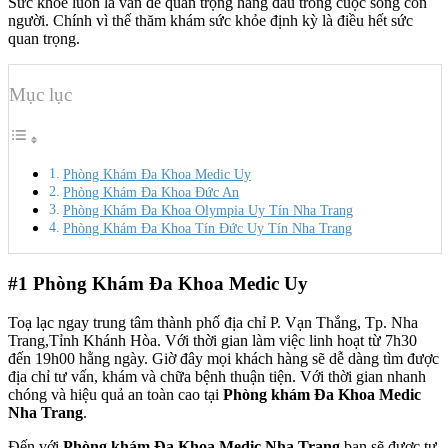
Sức khỏe luôn là vấn đề quan trọng hàng đầu trong cuộc sống con
người. Chính vì thế thăm khám sức khỏe định kỳ là điều hết sức
quan trọng.
Mục lục
Phòng Khám Đa Khoa Medic Uy
Phòng Khám Đa Khoa Đức An
Phòng Khám Đa Khoa Olympia Uy Tín Nha Trang
Phòng Khám Đa Khoa Tín Đức Uy Tín Nha Trang
#1
Phòng Khám Đa Khoa Medic Uy
Toạ lạc ngay trung tâm thành phố địa chỉ P. Vạn Thắng, Tp. Nha
Trang,Tỉnh Khánh Hòa. Với thời gian làm việc linh hoạt từ 7h30
đến 19h00 hằng ngày. Giờ đây mọi khách hàng sẽ dễ dàng tìm được
địa chỉ tư vấn, khám và chữa bệnh thuận tiện. Với thời gian nhanh
chóng và hiệu quả an toàn cao tại
Phòng khám Đa Khoa Medic
Nha Trang
.
Đến với
Phòng khám Đa Khoa Medic Nha Trang
bạn sẽ được tư