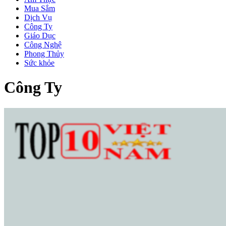
Mua Sắm
Dịch Vụ
Công Ty
Giáo Dục
Công Nghệ
Phong Thủy
Sức khỏe
Công Ty