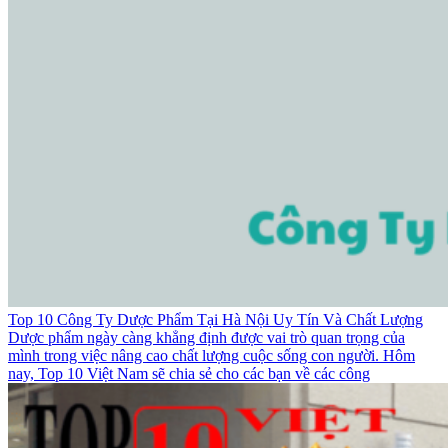
Top 10 Công Ty Dược Phẩm Tại Hà Nội Uy Tín Và Chất Lượng
Dược phẩm ngày càng khẳng định được vai trò quan trọng của
mình trong việc nâng cao chất lượng cuộc sống con người. Hôm
nay, Top 10 Việt Nam sẽ chia sẻ cho các bạn về các công