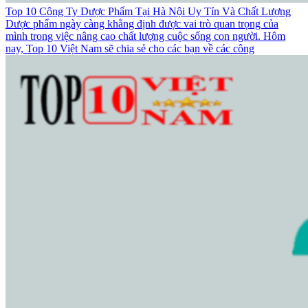
Top 10 Công Ty Dược Phẩm Tại Hà Nội Uy Tín Và Chất Lượng
Dược phẩm ngày càng khẳng định được vai trò quan trọng của
mình trong việc nâng cao chất lượng cuộc sống con người. Hôm
nay, Top 10 Việt Nam sẽ chia sẻ cho các bạn về các công