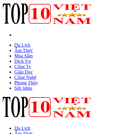
Du Lịch
Ẩm Thực
Mua Sắm
Dịch Vụ
Công Ty
Giáo Dục
Công Nghệ
Phong Thủy
Sức khỏe
Du Lịch
Ẩm Thực