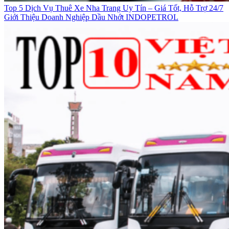
Top 5 Dịch Vụ Thuê Xe Nha Trang Uy Tín – Giá Tốt, Hỗ Trợ 24/7
Giới Thiệu Doanh Nghiệp Dầu Nhớt INDOPETROL