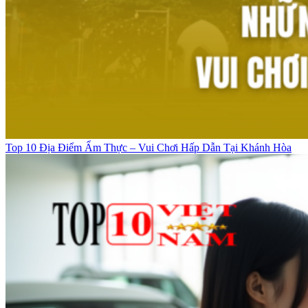
Top 10 Địa Điểm Ẩm Thực – Vui Chơi Hấp Dẫn Tại Khánh Hòa