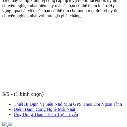
Trên đây là top 3 đơn vị cung cấp dịch vụ report facebook uy tín,
chuyên nghiệp nhất hiện nay mà các bạn có thể tham khảo. Hy
vọng, qua bài viết, các bạn có thể tìm cho mình một đơn vị uy tín,
chuyên nghiệp nhất với mức giá phải chăng.
5/5 - (1 bình chọn)
Thiết Bị Định Vị Siêu Nhỏ Mini GPS Theo Dõi Ngoại Tình
Điểm Danh Công Nghệ Mới Nhất
Ứng Dụng Thanh Toán Trực Tuyến