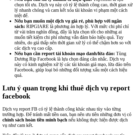
chọn tối ưu. Dịch vụ này có tỷ lệ thành công cao, thời gian xử
lý nhanh chóng và cam kết xóa tài khoản vi phạm một cách
triệt để.
Nếu bạn muốn một dịch vụ giá rẻ, phù hợp với ngân
sách:
RIPGIARE là phương án hợp lý. Với mức chi phí chỉ
từ vài trăm nghìn đồng, đây là lựa chọn tốt cho những ai
muốn tiết kiệm chi phí nhưng vẫn đảm bảo hiệu quả. Tuy
nhiên, do giá thấp nên thời gian xử lý có thể chậm hơn so với
các dịch vụ cao cấp.
Nếu bạn cần report tài khoản mạo danh/lừa đảo:
Tùng
Dương Rip Facebook là lựa chọn đáng cân nhắc. Dịch vụ
này có kinh nghiệm xử lý các tài khoản giả mạo, lừa đảo trên
Facebook, giúp loại bỏ những đối tượng xấu một cách hiệu
quả.
Lưu ý quan trọng khi thuê dịch vụ report
facebook
Dịch vụ report FB có tỷ lệ thành công khác nhau tùy vào từng
trường hợp. Để tránh mất tiền oan, bạn nên ưu tiên những đơn vị có
chính sách hoàn tiền minh bạch
nếu không thực hiện được dịch
vụ như cam kết.