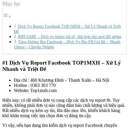
Mục lục
Dịch Vụ Report Facebook TOP1MXH – Xử Lý Nhanh và Triệt
Để
RIPGIARE – Dịch vụ report giá rẻ, phù hợp cho mọi đối tượng
Tùng Dương Rip Facebook – Dịch Vụ Rip FB Giá Rẻ – Nhanh
Chóng – Chuyên Nghiệp
#1
Dịch Vụ Report Facebook TOP1MXH – Xử Lý
Nhanh và Triệt Để
Địa chỉ : 460 Khương Đình – Thanh Xuân – Hà Nội
Hotline : 0363 363 770
Website: Top1mxh.com
Hiện nay, có rất nhiều đơn vị cung cấp các dịch vụ report fb. Tuy
nhiên, không phải đơn vị nào cũng đảm bảo chất lượng và hiệu quả.
Rất nhiều dịch vụ kém uy tín, lừa đảo mọc lên, khiến khách hàng
khó khăn trong việc lựa chọn đơn vị đáng tin cậy.
Vì vậy, nếu bạn đang tìm kiếm dịch vụ report Facebook chuyên