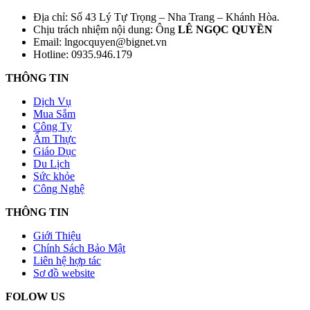
Địa chỉ: Số 43 Lý Tự Trọng – Nha Trang – Khánh Hòa.
Chịu trách nhiệm nội dung: Ông
LÊ NGỌC QUYỀN
Email: lngocquyen@bignet.vn
Hotline: 0935.946.179
THÔNG TIN
Dịch Vụ
Mua Sắm
Công Ty
Ẩm Thực
Giáo Dục
Du Lịch
Sức khỏe
Công Nghệ
THÔNG TIN
Giới Thiệu
Chính Sách Bảo Mật
Liên hệ hợp tác
Sơ đồ website
FOLOW US