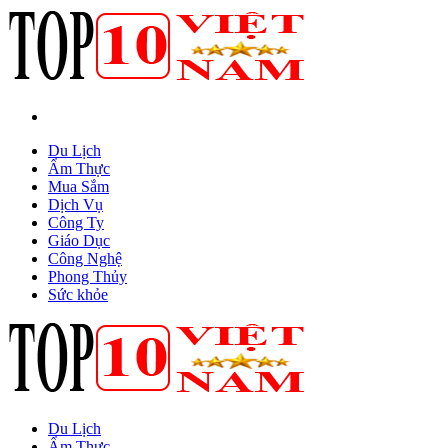
Du Lịch
Ẩm Thực
Mua Sắm
Dịch Vụ
Công Ty
Giáo Dục
Công Nghệ
Phong Thủy
Sức khỏe
Du Lịch
Ẩm Thực