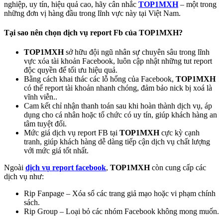
nghiệp, uy tín, hiệu quả cao, hãy cân nhắc
TOP1MXH
– một trong
những đơn vị hàng đầu trong lĩnh vực này tại Việt Nam.
Tại sao nên chọn dịch vụ report Fb của TOP1MXH?
TOP1MXH
sở hữu đội ngũ nhân sự chuyên sâu trong lĩnh
vực xóa tài khoản Facebook, luôn cập nhật những tut report
độc quyền để tối ưu hiệu quả.
Bằng cách khai thác các lỗ hổng của Facebook,
TOP1MXH
có thể report tài khoản nhanh chóng, đảm bảo nick bị xoá là
vĩnh viễn..
Cam kết chỉ nhận thanh toán sau khi hoàn thành dịch vụ, áp
dụng cho cá nhân hoặc tổ chức có uy tín, giúp khách hàng an
tâm tuyệt đối.
Mức giá dịch vụ report FB tại
TOP1MXH
cực kỳ cạnh
tranh, giúp khách hàng dễ dàng tiếp cận dịch vụ chất lượng
với mức giá tốt nhất.
Ngoài
dịch vụ report facebook
,
TOP1MXH
còn cung cấp các
dịch vụ như:
Rip Fanpage – Xóa sổ các trang giả mạo hoặc vi phạm chính
sách.
Rip Group – Loại bỏ các nhóm Facebook không mong muốn.