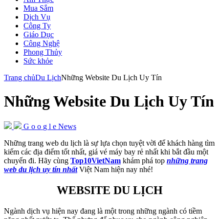
Mua Sắm
Dịch Vụ
Công Ty
Giáo Dục
Công Nghệ
Phong Thủy
Sức khỏe
Trang chủ
Du Lịch
Những Website Du Lịch Uy Tín
Những Website Du Lịch Uy Tín
G
o
o
g
l
e
News
Những trang web du lịch là sự lựa chọn tuyệt vời để khách hàng tìm
kiếm các địa điểm tốt nhất, giá vé máy bay rẻ nhất khi bắt đầu một
chuyến đi. Hãy cùng
Top10VietNam
khám phá top
những trang
web du lịch uy tín nhất
Việt Nam hiện nay nhé!
WEBSITE DU LỊCH
Ngành dịch vụ hiện nay đang là một trong những ngành có tiềm