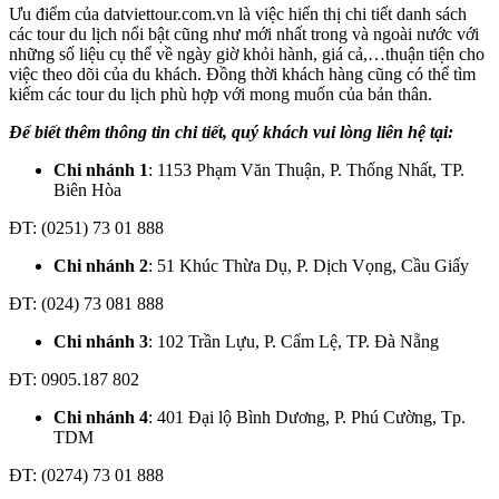
Ưu điểm của datviettour.com.vn là việc hiển thị chi tiết danh sách
các tour du lịch nổi bật cũng như mới nhất trong và ngoài nước với
những số liệu cụ thể về ngày giờ khỏi hành, giá cả,…thuận tiện cho
việc theo dõi của du khách. Đồng thời khách hàng cũng có thể tìm
kiếm các tour du lịch phù hợp với mong muốn của bản thân.
Để biết thêm thông tin chi tiết, quý khách vui lòng liên hệ tại:
Chi nhánh 1
: 1153 Phạm Văn Thuận, P. Thống Nhất, TP.
Biên Hòa
ĐT: (0251) 73 01 888
Chi nhánh 2
: 51 Khúc Thừa Dụ, P. Dịch Vọng, Cầu Giấy
ĐT: (024) 73 081 888
Chi nhánh 3
: 102 Trần Lựu, P. Cẩm Lệ, TP. Đà Nẵng
ĐT: 0905.187 802
Chi nhánh 4
: 401 Đại lộ Bình Dương, P. Phú Cường, Tp.
TDM
ĐT: (0274) 73 01 888