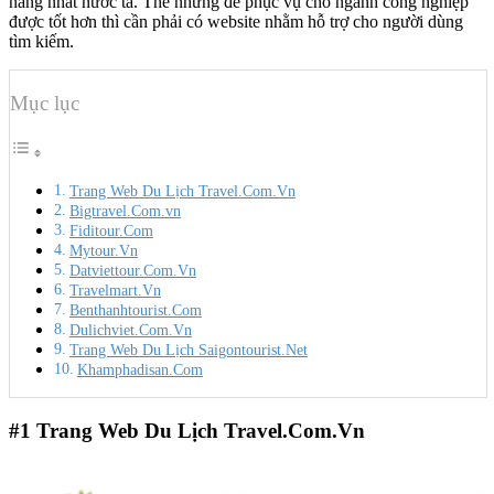
năng nhất nước ta. Thế nhưng để phục vụ cho ngành công nghiệp
được tốt hơn thì cần phải có website nhằm hỗ trợ cho người dùng
tìm kiếm.
Mục lục
Trang Web Du Lịch Travel.Com.Vn
Bigtravel.Com.vn
Fiditour.Com
Mytour.Vn
Datviettour.Com.Vn
Travelmart.Vn
Benthanhtourist.Com
Dulichviet.Com.Vn
Trang Web Du Lịch Saigontourist.Net
Khamphadisan.Com
#1
Trang Web Du Lịch Travel.Com.Vn