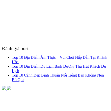
Đánh giá post
Top 10 Địa Điểm Ẩm Thực – Vui Chơi Hấp Dẫn Tại Khánh
Hòa
Top 10 Địa Điểm Du Lịch Bình Dương Thu Hút Khách Du
Lịch
Top 10 Cảnh Đẹp Bình Thuận Nổi Tiếng Bạn Không Nên
Bỏ Qua