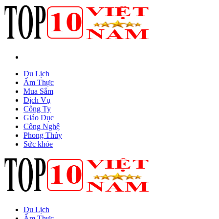
Du Lịch
Ẩm Thực
Mua Sắm
Dịch Vụ
Công Ty
Giáo Dục
Công Nghệ
Phong Thủy
Sức khỏe
Du Lịch
Ẩm Thực