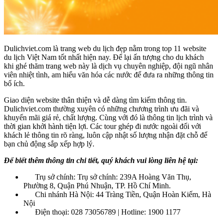
Dulichviet.com là trang web du lịch đẹp nằm trong top 11 website
du lịch Việt Nam tốt nhất hiện nay. Để lại ấn tượng cho du khách
khi ghé thăm trang web này là dịch vụ chuyên nghiệp, đội ngũ nhân
viên nhiệt tình, am hiểu văn hóa các nước để đưa ra những thông tin
bổ ích.
Giao diện website thân thiện và dễ dàng tìm kiếm thông tin.
Dulichviet.com thường xuyên có những chương trình ưu đãi và
khuyến mãi giá rẻ, chất lượng. Cùng với đó là thông tin lịch trình và
thời gian khởi hành tiện lợi. Các tour ghép đi nước ngoài đối với
khách lẻ thông tin rõ ràng, luôn cập nhật số lượng nhận đặt chỗ để
bạn chủ động sắp xếp hợp lý.
Để biết thêm thông tin chi tiết, quý khách vui lòng liên hệ tại:
Trụ sở chính: Trụ sở chính: 239A Hoàng Văn Thụ,
Phường 8, Quận Phú Nhuận, TP. Hồ Chí Minh.
Chi nhánh Hà Nội: 44 Tràng Tiền, Quận Hoàn Kiếm, Hà
Nội
Điện thoại: 028 73056789 | Hotline: 1900 1177