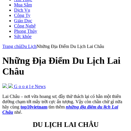
Mua Sắm
Dịch Vụ
Công Ty
Giáo Dục
Công Nghệ
Phong Thủy
Sức khỏe
Trang chủ
Du Lịch
Những Địa Điểm Du Lịch Lai Châu
Những Địa Điểm Du Lịch Lai
Châu
G
o
o
g
l
e
News
Lai Châu – nơi vừa hoang sơ, đầy thử thách lại có hẳn một thiên
đường chạm tới mây trời cực ấn tượng. Vậy còn chần chừ gì nữa
hãy cùng
top10vietnam
tìm thêm
những địa điểm du lịch Lai
Châu
nhé.
DU LỊCH LAI CHÂU