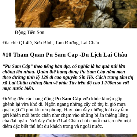
Động Tiên Sơn
Địa chỉ: QL4D, Sơn Bình, Tam Đường, Lai Châu.
#10
Tham Quan Pu Sam Cap -Du Lịch Lai Châu
“Pu Sam Cáp” theo tiếng bản địa, có nghĩa là ba quả núi lớn
chồng lên nhau. Quần thể hang động Pu Sam Cáp nằm men
theo đường tỉnh lộ 129 đi cao nguyên Sìn Hồ. Cách trung tâm thị
xã Lai Châu chừng 6km về phía Tây trên độ cao 1.700m so với
mực nước biển.
Đường đến các hang động
Pu Sam Cáp
vừa khúc khuỷu gập
ghềnh lại vừa khó đi. Ngổn ngang những cây cổ thụ bị gió mưa
quật ngã đã phủ kín rêu phong. Hay bám đầy những loài cây tầm
gửi khiến mỗi bước chân như chạm vào những bí ẩn thiêng liêng
của đại ngàn. Nơi đây được ở Lai Châu chải chuốt mà tạo nên một
điểm đặc biệt thú hút du khách trong và ngoài nước.