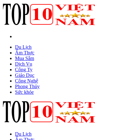
Du Lịch
Ẩm Thực
Mua Sắm
Dịch Vụ
Công Ty
Giáo Dục
Công Nghệ
Phong Thủy
Sức khỏe
Du Lịch
Ẩm Thực