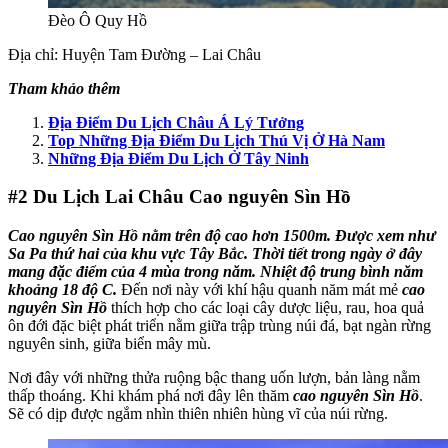
Đèo Ô Quy Hồ
Địa chỉ: Huyện Tam Đường – Lai Châu
Tham khảo thêm
Địa Điểm Du Lịch Châu Á Lý Tưởng
Top Những Địa Điểm Du Lịch Thú Vị Ở Hà Nam
Những Địa Điểm Du Lịch Ở Tây Ninh
#2
Du Lịch Lai Châu Cao nguyên Sìn Hồ
Cao nguyên Sìn Hồ nằm trên độ cao hơn 1500m. Được xem như
Sa Pa thứ hai của khu vực Tây Bắc. Thời tiết trong ngày ở đây
mang đặc điểm của 4 mùa trong năm. Nhiệt độ trung bình năm
khoảng 18 độ C.
Đến nơi này với khí hậu quanh năm mát mẻ
cao
nguyên Sìn Hồ
thích hợp cho các loại cây dược liệu, rau, hoa quả
ôn đới đặc biệt phát triển nằm giữa trập trùng núi đá, bạt ngàn rừng
nguyên sinh, giữa biển mây mù.
Nơi đây với những thửa ruộng bậc thang uốn lượn, bản làng nằm
thấp thoáng. Khi khám phá nơi đây lên thăm
cao nguyên Sìn Hồ
.
Sẽ có dịp được ngắm nhìn thiên nhiên hùng vĩ của núi rừng.