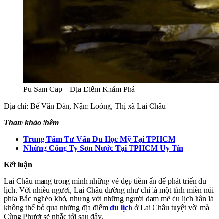
Pu Sam Cap – Địa Điểm Khám Phá
Địa chỉ: Bế Văn Đàn, Nậm Loỏng, Thị xã Lai Châu
Tham khảo thêm
Trung Tâm Tư Vấn Du Học Mỹ Tại TPHCM
Những Công Ty Sơn Nước Tại TPHCM Uy Tín
Kết luận
Lai Châu mang trong mình những vẻ đẹp tiềm ẩn để phát triển du
lịch. Với nhiều người, Lai Châu dường như chỉ là một tỉnh miền núi
phía Bắc nghèo khó, nhưng với những người đam mê du lịch hẳn là
không thể bỏ qua những địa điểm
du lịch
ở Lai Châu tuyệt vời mà
Cùng Phượt sẽ nhắc tới sau đây.