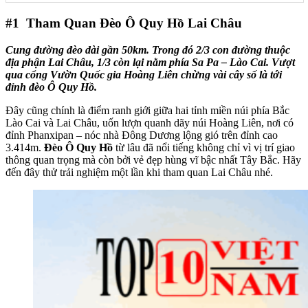
#1
Tham Quan Đèo Ô Quy Hồ Lai Châu
Cung đường đèo dài gần 50km. Trong đó 2/3 con đường thuộc
địa phận Lai Châu, 1/3 còn lại nằm phía Sa Pa – Lào Cai. Vượt
qua cổng Vườn Quốc gia Hoàng Liên chừng vài cây số là tới
đỉnh đèo Ô Quy Hồ.
Đây cũng chính là điểm ranh giới giữa hai tỉnh miền núi phía Bắc
Lào Cai và Lai Châu, uốn lượn quanh dãy núi Hoàng Liên, nơi có
đỉnh Phanxipan – nóc nhà Đông Dương lộng gió trên đỉnh cao
3.414m.
Đèo Ô Quy Hồ
từ lâu đã nổi tiếng không chỉ vì vị trí giao
thông quan trọng mà còn bởi vẻ đẹp hùng vĩ bậc nhất Tây Bắc. Hãy
đến đây thử trải nghiệm một lần khi tham quan Lai Châu nhé.