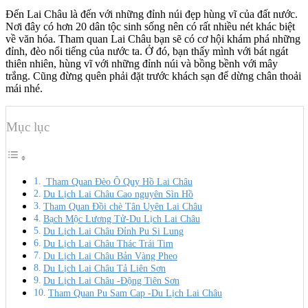
Đến Lai Châu là đến với những đỉnh núi đẹp hùng vĩ của đất nước.
Nơi đây có hơn 20 dân tộc sinh sống nên có rất nhiều nét khác biệt
về văn hóa. Tham quan Lai Châu bạn sẽ có cơ hội khám phá những
đỉnh, đèo nổi tiếng của nước ta. Ở đó, bạn thấy mình với bát ngát
thiên nhiên, hùng vĩ với những đỉnh núi và bồng bềnh với mây
trắng. Cũng đừng quên phải đặt trước khách sạn để dừng chân thoải
mái nhé.
Mục lục
Tham Quan Đèo Ô Quy Hồ Lai Châu
Du Lịch Lai Châu Cao nguyên Sìn Hồ
Tham Quan Đồi chè Tân Uyên Lai Châu
Bạch Mộc Lương Tử-Du Lịch Lai Châu
Du Lịch Lai Châu Đỉnh Pu Si Lung
Du Lịch Lai Châu Thác Trái Tim
Du Lịch Lai Châu Bản Vàng Pheo
Du Lịch Lai Châu Tả Liên Sơn
Du Lịch Lai Châu -Động Tiên Sơn
Tham Quan Pu Sam Cap -Du Lịch Lai Châu