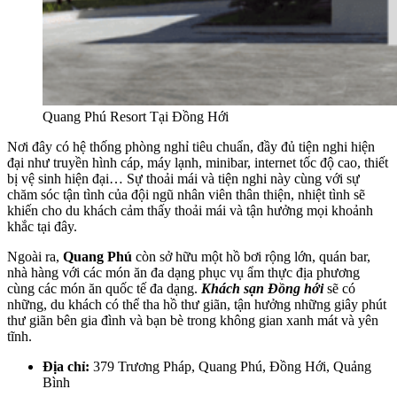
Quang Phú Resort Tại Đồng Hới
Nơi đây có hệ thống phòng nghỉ tiêu chuẩn, đầy đủ tiện nghi hiện
đại như truyền hình cáp, máy lạnh, minibar, internet tốc độ cao, thiết
bị vệ sinh hiện đại… Sự thoải mái và tiện nghi này cùng với sự
chăm sóc tận tình của đội ngũ nhân viên thân thiện, nhiệt tình sẽ
khiến cho du khách cảm thấy thoải mái và tận hưởng mọi khoảnh
khắc tại đây.
Ngoài ra,
Quang Phú
còn sở hữu một hồ bơi rộng lớn, quán bar,
nhà hàng với các món ăn đa dạng phục vụ ẩm thực địa phương
cùng các món ăn quốc tế đa dạng.
Khách sạn Đồng hới
sẽ có
những, du khách có thể tha hồ thư giãn, tận hưởng những giây phút
thư giãn bên gia đình và bạn bè trong không gian xanh mát và yên
tĩnh.
Địa chỉ:
379 Trương Pháp, Quang Phú, Đồng Hới, Quảng
Bình