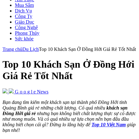
Mua Sắm
Dịch Vụ
Công Ty
Giáo Dục
Công Nghệ
Phong Thủy
Sức khỏe
Trang chủ
Du Lịch
Top 10 Khách Sạn Ở Đồng Hới Giá Rẻ Tốt Nhất
Top 10 Khách Sạn Ở Đồng Hới
Giá Rẻ Tốt Nhất
G
o
o
g
l
e
News
Bạn đang tìm kiếm một khách sạn tại thành phố Đồng Hới tỉnh
Quảng Bình giá rẻ những chất lượng. Có quá nhiều
khách sạn
Đồng Hới giá rẻ
nhưng bạn không biết chất lượng thực sự có được
như mong muốn. Và có quá nhiều sự lựa chọn nên bạn đâu đầu
không biết chọn cái gì? Đừng lo lắng hãy để
Top 10 Việt Nam
giúp
bạn nhé!