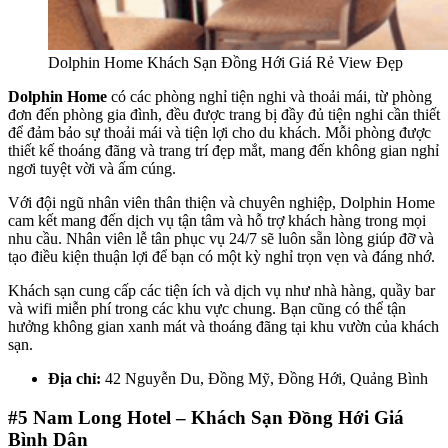
Dolphin Home Khách Sạn Đồng Hới Giá Rẻ View Đẹp
Dolphin Home
có các phòng nghỉ tiện nghi và thoải mái, từ phòng
đơn đến phòng gia đình, đều được trang bị đầy đủ tiện nghi cần thiết
để đảm bảo sự thoải mái và tiện lợi cho du khách. Mỗi phòng được
thiết kế thoáng đãng và trang trí đẹp mắt, mang đến không gian nghỉ
ngơi tuyệt vời và ấm cúng.
Với đội ngũ nhân viên thân thiện và chuyên nghiệp, Dolphin Home
cam kết mang đến dịch vụ tận tâm và hỗ trợ khách hàng trong mọi
nhu cầu. Nhân viên lễ tân phục vụ 24/7 sẽ luôn sẵn lòng giúp đỡ và
tạo điều kiện thuận lợi để bạn có một kỳ nghỉ trọn vẹn và đáng nhớ.
Khách sạn cung cấp các tiện ích và dịch vụ như nhà hàng, quầy bar
và wifi miễn phí trong các khu vực chung. Bạn cũng có thể tận
hưởng không gian xanh mát và thoáng đãng tại khu vườn của khách
sạn.
Địa chỉ:
42 Nguyễn Du, Đồng Mỹ, Đồng Hới, Quảng Bình
#5
Nam Long Hotel – Khách Sạn Đồng Hới Giá
Bình Dân