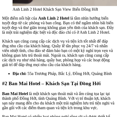
Anh Linh 2 Hotel Khách Sạn View Biển Đồng Hới
Một điểm nổi bật của
Anh Linh 2 Hotel
là tầm nhìn hướng biển
tuyệt đẹp từ các phòng và ban công. Bạn có thể ngắm nhìn bãi biển
tuyệt đẹp và thư giãn trong không gian yên tĩnh của khách sạn. Đây
là một trải nghiệm đặc biệt và độc đáo chỉ có ở Anh Linh 2 Hotel.
Khách sạn cũng cung cấp các dịch vụ và tiện ích tốt nhất để đáp
ứng nhu cầu của khách hàng. Quầy lễ tân phục vụ 24/7 và nhân
viên nhiệt tình, chu đáo sẽ đảm bảo bạn có một kỳ nghỉ trọn vẹn và
không gian lưu trú thoải mái. Ngoài ra, khách sạn cũng cung cấp
các dịch vụ như nhà hàng, quầy bar, phòng họp và các hoạt động
giải trí để đáp ứng mọi nhu cầu của khách hàng.
Địa chỉ:
55a Trương Pháp, Bắc Lý, Đồng Hới, Quảng Bình
#2
Ban Mai Hotel – Khách Sạn Tại Đồng Hới
Ban Mai Hotel
là một khách sạn thoải mái và ấm cúng tọa lạc tại
thành phố Đồng Hới, tỉnh Quảng Bình. Với vị trí thuận lợi, khách
sạn này mang đến cho du khách một trải nghiệm lưu trú tiện nghi và
gần gũi với các điểm tham quan và tiện ích trong khu vực.
Ban Mai Hotel có nhiều loại phòng nghỉ rộng rãi và được thiết kế