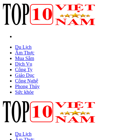
Du Lịch
Ẩm Thực
Mua Sắm
Dịch Vụ
Công Ty
Giáo Dục
Công Nghệ
Phong Thủy
Sức khỏe
Du Lịch
Ẩm Thực