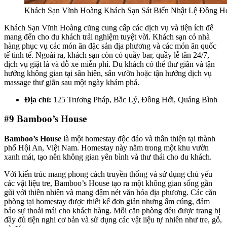
Khách Sạn Vĩnh Hoàng Khách Sạn Sát Biển Nhật Lệ Đồng H
Khách Sạn Vĩnh Hoàng cũng cung cấp các dịch vụ và tiện ích để
mang đến cho du khách trải nghiệm tuyệt vời. Khách sạn có nhà
hàng phục vụ các món ăn đặc sản địa phương và các món ăn quốc
tế tinh tế. Ngoài ra, khách sạn còn có quầy bar, quầy lễ tân 24/7,
dịch vụ giặt là và đỗ xe miễn phí. Du khách có thể thư giãn và tận
hưởng không gian tại sân hiên, sân vườn hoặc tận hưởng dịch vụ
massage thư giãn sau một ngày khám phá.
Địa chỉ:
125 Trương Pháp, Bắc Lý, Đồng Hới, Quảng Bình
#9
Bamboo’s House
Bamboo’s House
là một homestay độc đáo và thân thiện tại thành
phố Hội An, Việt Nam. Homestay này nằm trong một khu vườn
xanh mát, tạo nên không gian yên bình và thư thái cho du khách.
Với kiến trúc mang phong cách truyền thống và sử dụng chủ yếu
các vật liệu tre, Bamboo’s House tạo ra một không gian sống gần
gũi với thiên nhiên và mang đậm nét văn hóa địa phương. Các căn
phòng tại homestay được thiết kế đơn giản nhưng ấm cúng, đảm
bảo sự thoải mái cho khách hàng. Mỗi căn phòng đều được trang bị
đầy đủ tiện nghi cơ bản và sử dụng các vật liệu tự nhiên như tre, gỗ,