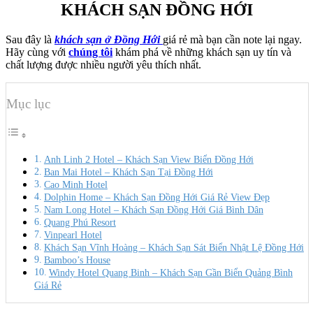
KHÁCH SẠN ĐỒNG HỚI
Sau đây là
khách sạn ở Đồng Hới
giá rẻ mà bạn cần note lại ngay.
Hãy cùng với
chúng tôi
khám phá về những khách sạn uy tín và
chất lượng được nhiều người yêu thích nhất.
Mục lục
Anh Linh 2 Hotel – Khách Sạn View Biển Đồng Hới
Ban Mai Hotel – Khách Sạn Tại Đồng Hới
Cao Minh Hotel
Dolphin Home – Khách Sạn Đồng Hới Giá Rẻ View Đẹp
Nam Long Hotel – Khách Sạn Đồng Hới Giá Bình Dân
Quang Phú Resort
Vinpearl Hotel
Khách Sạn Vĩnh Hoàng – Khách Sạn Sát Biển Nhật Lệ Đồng Hới
Bamboo’s House
Windy Hotel Quang Binh – Khách Sạn Gần Biển Quảng Bình
Giá Rẻ