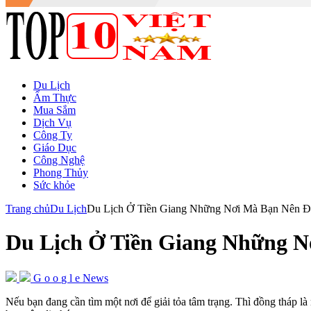
Du Lịch
Ẩm Thực
Mua Sắm
Dịch Vụ
Công Ty
Giáo Dục
Công Nghệ
Phong Thủy
Sức khỏe
Trang chủ
Du Lịch
Du Lịch Ở Tiền Giang Những Nơi Mà Bạn Nên Đ
Du Lịch Ở Tiền Giang Những N
G
o
o
g
l
e
News
Nếu bạn đang cần tìm một nơi để giải tỏa tâm trạng. Thì đồng tháp là