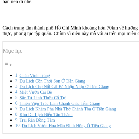
bạn nên đi nhé.
Cách trung tâm thành phố Hồ Chí Minh khoảng hơn 70km về hướng Nam
thực, phong tục tập quán. Chính vì điều này mà với ai trên mọi miền 
Mục lục
Chùa Vĩnh Tràng
Du Lịch Cồn Thới Sơn Ở Tiền Giang
Du Lịch Chợ Nổi Cái Bè Nhộn Nhịp Ở Tiền Giang
Miệt Vườn Cái Bè
Sắc Tứ Linh Thứu Cổ Tự
Thiền Viện Trúc Lâm Chánh Giác Tiền Giang
Du Lịch Khám Phá Nhà Thờ Chánh Tòa Ở Tiền Giang
Khu Du Lịch Biển Tân Thành
Trại Rắn Đồng Tâm
Du Lịch Vườn Hoa Mãn Đình Hồng Ở Tiền Giang