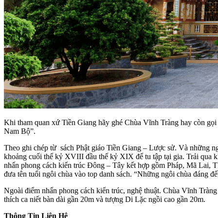
Khi tham quan xứ Tiền Giang hãy ghé Chùa Vĩnh Tràng hay còn gọi l
Nam Bộ”.
Theo ghi chép từ sách Phật giáo Tiền Giang – Lược sử. Và những 
khoảng cuối thế kỷ XVIII đầu thế kỷ XIX để tu tập tại gia. Trải qua 
nhấn phong cách kiến trúc Đông – Tây kết hợp gồm Pháp, Mã Lai, Thá
đưa tên tuổi ngôi chùa vào top danh sách. “Những ngôi chùa đáng đế
Ngoài điểm nhấn phong cách kiến trúc, nghệ thuật. Chùa Vĩnh Tràng 
thích ca niết bàn dài gần 20m và tượng Di Lặc ngồi cao gần 20m.
Thông Tin Liên Hệ