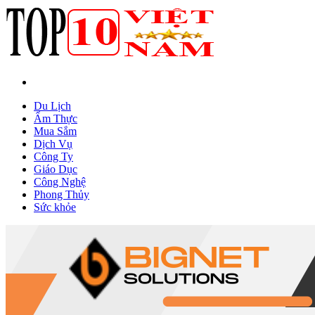
Du Lịch
Ẩm Thực
Mua Sắm
Dịch Vụ
Công Ty
Giáo Dục
Công Nghệ
Phong Thủy
Sức khỏe