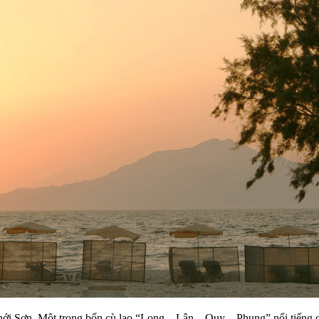
ới Sơn. Một trong bốn cù lao “Long – Lân – Quy – Phụng” nổi tiếng c