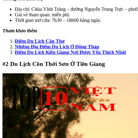
Địa chỉ: Chùa Vĩnh Tràng – đường Nguyễn Trung Trực – phườ
Giá vé tham quan: miễn phí.
Thời gian mở cửa: 7h30 – 18h00 hàng ngày.
Tham khảo thêm
Điểm Du Lịch Cần Thơ
Những Địa Điểm Du Lịch Ở Đồng Tháp
Điểm Du Lịch Kiên Giang Nơi Được Yêu Thích Nhất
#2
Du Lịch Cồn Thới Sơn Ở Tiền Giang