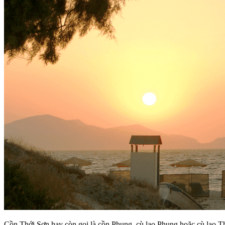
Cồn Thới Sơn hay còn gọi là cồn Phụng, cù lao Phụng hoặc cù lao Th