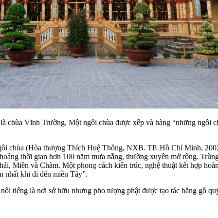
à chùa Vĩnh Trường. Một ngôi chùa được xếp và hàng “những ngôi chù
ngôi chùa (Hòa thượng Thích Huệ Thông, NXB. TP. Hồ Chí Minh, 2002
khoảng thời gian hơn 100 năm mưa nắng, thường xuyên mở rộng. Trùng tù
i, Miên và Chàm. Một phong cách kiến trúc, nghệ thuật kết hợp hoàn 
n nhất khi đi đến miền Tây”.
nổi tiếng là nơi sở hữu nhưng pho tượng phật được tạo tác bằng gỗ qu