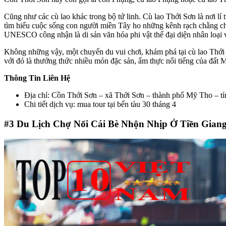
Cũng như các cù lao khác trong bộ tứ linh. Cù lao Thới Sơn là nơi l
tìm hiểu cuộc sống con người miền Tây ho những kênh rạch chằng chị
UNESCO công nhận là di sản văn hóa phi vật thể đại diện nhân loại
Không những vậy, một chuyến du vui chơi, khám phá tại cù lao Thới
với đó là thưởng thức nhiều món đặc sản, ẩm thực nổi tiếng của đất M
Thông Tin Liên Hệ
Địa chỉ: Cồn Thới Sơn – xã Thới Sơn – thành phố Mỹ Tho – tỉ
Chi tiết dịch vụ: mua tour tại bến tàu 30 tháng 4
#3
Du Lịch Chợ Nổi Cái Bè Nhộn Nhịp Ở Tiền Gian