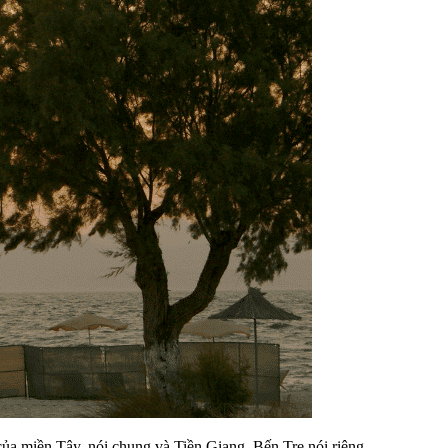
ủa miền Tây. nói chung và Tiền Giang, Bến Tre nói riêng.