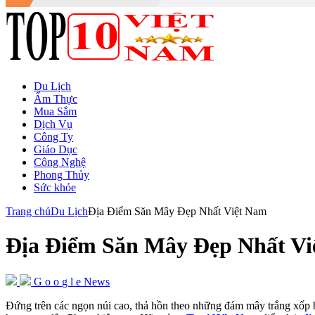
Du Lịch
Ẩm Thực
Mua Sắm
Dịch Vụ
Công Ty
Giáo Dục
Công Nghệ
Phong Thủy
Sức khỏe
Trang chủ
Du Lịch
Địa Điểm Săn Mây Đẹp Nhất Việt Nam
Địa Điểm Săn Mây Đẹp Nhất V
G
o
o
g
l
e
News
Đứng trên các ngọn núi cao, thả hồn theo những đám mây trắng xốp b