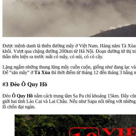
Được mệnh danh là thiên đường mây ở Việt Nam. Hàng năm Tà Xùa th
khôi. Vượt qua chặng đường 200km từ Hà Nội. Đoạn đường từ thị t
thần tiên hiện ra trước mắt có mây, có núi, có cỏ cây.
Lặng ngắm những thung lũng mây cuồn cuộn, giống như đang lạc vào 
Để “săn mây” ở
Tà Xùa
thì thời điểm từ tháng 12 đến tháng 3 hằng 
#3
Đèo Ô Quy Hồ
Đèo
Ô Quy Hồ
nằm cách trung tâm Sa Pa chỉ khoảng 15km. Đây cũn
giới hai tỉnh Lào Cai và Lai Châu. Nếu như Sapa nổi tiếng với nhữn
lồ chốn đại ngàn.