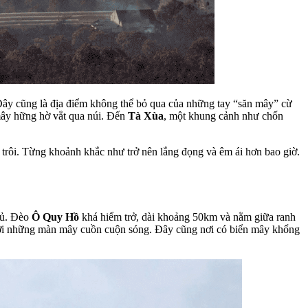
ây cũng là địa điểm không thể bỏ qua của những tay “săn mây” cừ
ây hững hờ vắt qua núi. Đến
Tà Xùa
, một khung cảnh như chốn
rôi. Từng khoảnh khắc như trở nên lắng đọng và êm ái hơn bao giờ.
hủ. Đèo
Ô Quy Hồ
khá hiểm trở, dài khoảng 50km và nằm giữa ranh
bởi những màn mây cuồn cuộn sóng. Đây cũng nơi có biển mây khổng