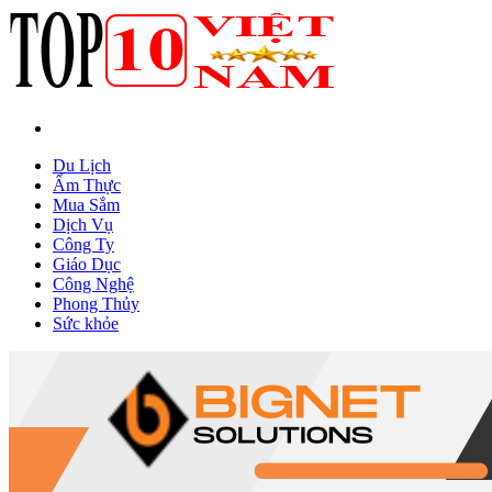
Du Lịch
Ẩm Thực
Mua Sắm
Dịch Vụ
Công Ty
Giáo Dục
Công Nghệ
Phong Thủy
Sức khỏe