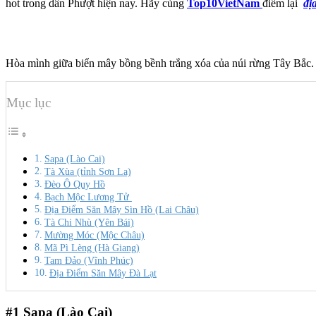
hot trong dân Phượt hiện nay. Hãy cùng
Top10VietNam
điểm lại
đị
Hòa mình giữa biển mây bồng bềnh trắng xóa của núi rừng Tây Bắc. D
Mục lục
Sapa (Lào Cai)
Tà Xùa (tỉnh Sơn La)
Đèo Ô Quy Hồ
Bạch Mộc Lương Tử
Địa Điểm Săn Mây Sìn Hồ (Lai Châu)
Tà Chi Nhù (Yên Bái)
Mường Móc (Mộc Châu)
Mã Pì Lèng (Hà Giang)
Tam Đảo (Vĩnh Phúc)
Địa Điểm Săn Mây Đà Lạt
#1
Sapa (Lào Cai)