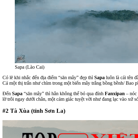
Sapa (Lào Cai)
Có lẽ khi nhắc đến địa điểm “săn mây” đẹp thì
Sapa
luôn là cái tên đ
Cả một thị trấn như chìm trong một biển mây trắng bồng bềnh/ Bao ph
Đến
Sapa
“săn mây” thì hẳn không thể bỏ qua đỉnh
Fanxipan
– nóc 
lờ trôi ngay dưới chân, một cảm giác tuyệt vời như đang lạc vào xứ sở
#2
Tà Xùa (tỉnh Sơn La)