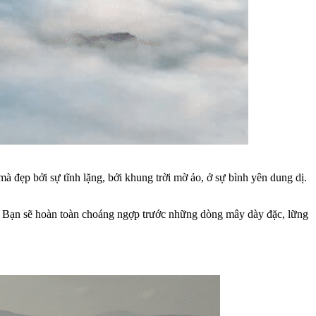
à đẹp bởi sự tĩnh lặng, bởi khung trời mờ ảo, ở sự bình yên dung dị.
 Bạn sẽ hoàn toàn choáng ngợp trước những dòng mây dày đặc, lững