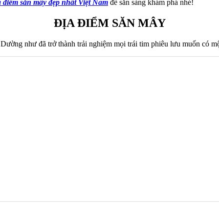
a điểm săn mây đẹp nhất Việt Nam
để sẵn sàng khám phá nhé!
ĐỊA ĐIỂM SĂN MÂY
ường như đã trở thành trải nghiệm mọi trái tim phiêu lưu muốn có một