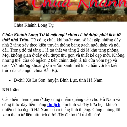
Chùa Khánh Long Tự
Chùa Khánh Long Tự là một ngôi chùa cổ tự được phát tích từ
thời nhà Trần.
Từ cổng chùa khi bước vào, sẽ bắt gặp những dãy
nhà 2 tầng xây theo kiểu truyền thống bằng gạch ngói thấp và nối
dài. Trong đó thì tầng 1 là trà thất và tầng 2 đó là khu tăng phòng.
Mọi không gian ở đây đều được thu gọn và thiết kế đẹp mới. Không
những thế, cửa có ngách 2 bên chính điện là lối cửa vòm hẹp và
cao. Với những khoảng sân vườn xanh mát khác hẳn với lối kiến
trúc của các ngôi chùa Bắc Bộ.
Đ/chỉ: Xã La Sơn, huyện Bình Lục, tỉnh Hà Nam
Kết luận
Các điểm tham quan ở đây cũng nhằm quảng cáo cho Hà Nam và
cũng thúc đẩy tiềm năng
du lịch
tâm linh và đầy hứa hẹn khi có
nhiều chùa đẹp ở Hà Nam cổ có tiếng linh thiêng. Cùng chúng tôi
xem thêm tư liệu hữu ích dưới đây để bỏ túi rồi đi nào!