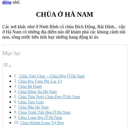
tiếng
nhé.
CHÙA Ở HÀ NAM
Các nơi khác như ở Ninh Bình có chùa Bích Động, Bái Đính,.. vậy
ở Hà Nam có những địa điểm nào để khám phá các khung cảnh núi
non, sông nước hữu tình hay những hang động kì ảo.
Mục lục
Chùa Tam Chúc – Chùa Đẹp Ở Hà Nam
Chùa Địa Tạng Phi Lai Tự
Chùa Bà Đanh
Chùa Đặng Xá Hà Nam
Chùa Tiên Ngôi Chùa Đẹp Ở Hà Nam
Chùa Tam Giáo
Chùa Bầu Hà Nam
Chùa Trinh Tiết Đẹp Ở Hà Nam
Chùa Long Đọi Ở Hà Nam
Chùa Khánh Long Tự Đẹp