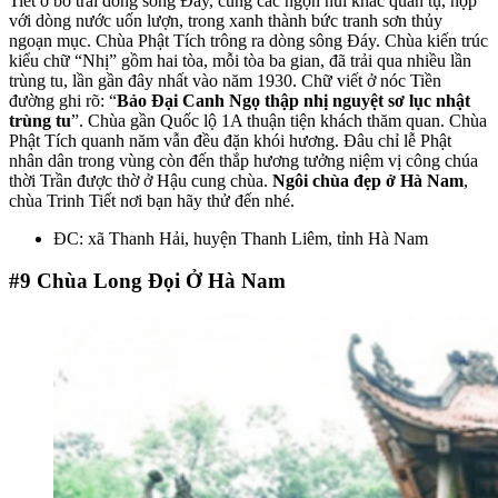
Tiết ở bờ trái dòng sông Đáy, cùng các ngọn núi khác quần tụ, hợp
với dòng nước uốn lượn, trong xanh thành bức tranh sơn thủy
ngoạn mục. Chùa Phật Tích trông ra dòng sông Đáy. Chùa kiến trúc
kiểu chữ “Nhị” gồm hai tòa, mỗi tòa ba gian, đã trải qua nhiều lần
trùng tu, lần gần đây nhất vào năm 1930. Chữ viết ở nóc Tiền
đường ghi rõ: “
Bảo Đại Canh Ngọ thập nhị nguyệt sơ lục nhật
trùng tu
”. Chùa gần Quốc lộ 1A thuận tiện khách thăm quan. Chùa
Phật Tích quanh năm vẫn đều đặn khói hương. Đâu chỉ lễ Phật
nhân dân trong vùng còn đến thắp hương tưởng niệm vị công chúa
thời Trần được thờ ở Hậu cung chùa.
Ngôi chùa đẹp ở Hà Nam
,
chùa Trinh Tiết nơi bạn hãy thử đến nhé.
ĐC: xã Thanh Hải, huyện Thanh Liêm, tỉnh Hà Nam
#9
Chùa Long Đọi Ở Hà Nam