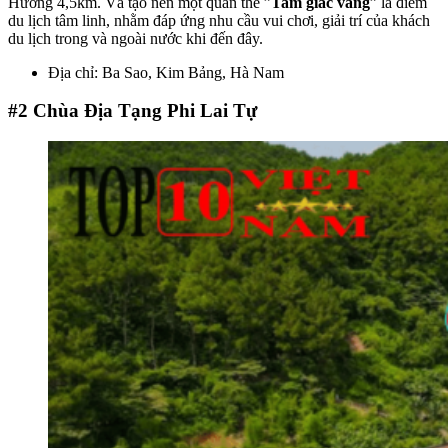
Hương 4,5km. Và tạo nên một quần thể ”
Tam giác vàng
” là điểm
du lịch tâm linh, nhằm đáp ứng nhu cầu vui chơi, giải trí của khách
du lịch trong và ngoài nước khi đến đây.
Địa chỉ: Ba Sao, Kim Bảng, Hà Nam
#2
Chùa Địa Tạng Phi Lai Tự