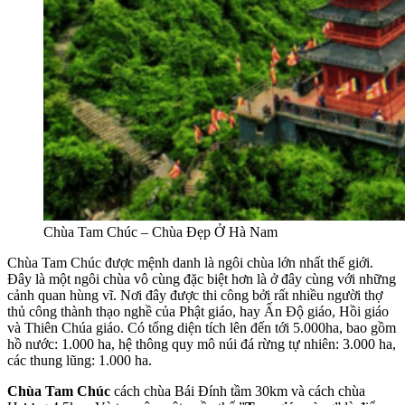
Chùa Tam Chúc – Chùa Đẹp Ở Hà Nam
Chùa Tam Chúc được mệnh danh là ngôi chùa lớn nhất thế giới.
Đây là một ngôi chùa vô cùng đặc biệt hơn là ở đây cùng với những
cảnh quan hùng vĩ. Nơi đây được thi công bởi rất nhiều người thợ
thủ công thành thạo nghề của Phật giáo, hay Ấn Độ giáo, Hồi giáo
và Thiên Chúa giáo. Có tổng diện tích lên đến tới 5.000ha, bao gồm
hồ nước: 1.000 ha, hệ thông quy mô núi đá rừng tự nhiên: 3.000 ha,
các thung lũng: 1.000 ha.
Chùa Tam Chúc
cách chùa Bái Đính tầm 30km và cách chùa