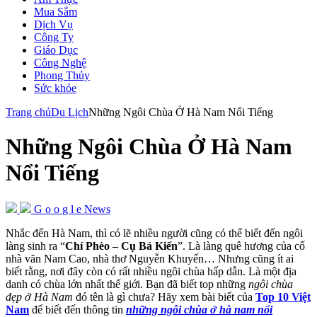
Mua Sắm
Dịch Vụ
Công Ty
Giáo Dục
Công Nghệ
Phong Thủy
Sức khỏe
Trang chủ
Du Lịch
Những Ngôi Chùa Ở Hà Nam Nổi Tiếng
Những Ngôi Chùa Ở Hà Nam
Nổi Tiếng
G
o
o
g
l
e
News
Nhắc đến Hà Nam, thì có lẽ nhiều người cũng có thể biết đến ngôi
làng sinh ra “
Chí Phèo – Cụ Bá Kiến
”. Là làng quê hương của cố
nhà văn Nam Cao, nhà thơ Nguyễn Khuyến… Nhưng cũng ít ai
biết rằng, nơi đây còn có rất nhiều ngôi chùa hấp dẫn. Là một địa
danh có chùa lớn nhất thế giới. Bạn đã biết top những
ngôi chùa
đẹp ở Hà Nam
đó tên là gì chưa? Hãy xem bài biết của
Top 10 Việt
Nam
để biết đến thông tin
những ngôi chùa ở hà nam nổi