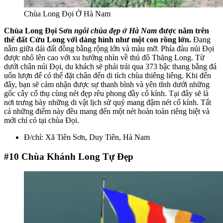
Chùa Long Đọi Ở Hà Nam
Chùa Long Đọi Sơn
ngôi chùa đẹp ở Hà Nam
được nằm trên
thế đất Cửu Long với dáng hình như một con rồng lớn.
Đang
nằm giữa dải đất đồng bằng rộng lớn và màu mỡ. Phía đàu núi Đọi
được nhô lên cao với xu hướng nhìn về thủ đô Thăng Long. Từ
dưới chân núi Đọi, du khách sẽ phải trải qua 373 bậc thang bằng đá
uốn lượn để có thể đặt chân đến di tích chùa thiêng liêng. Khi đến
đây, bạn sẽ cảm nhận được sự thanh bình và yên tĩnh dưới những
gốc cây cổ thụ cùng nét đẹp rêu phong đầy cổ kính. Tại đây sẽ là
nơi trưng bày những di vật lịch sử quý mang đậm nét cổ kính. Tất
cả những điểm này đều mang đến một nét hoàn toàn riêng biệt và
mới chỉ có tại chùa Đọi.
Đ/chỉ: Xã Tiên Sơn, Duy Tiên, Hà Nam
#10
Chùa Khánh Long Tự Đẹp