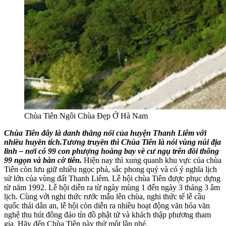
Chùa Tiên Ngôi Chùa Đẹp Ở Hà Nam
Chùa Tiên đây là danh thắng nổi của huyện Thanh Liêm với
nhiều huyền tích.Tương truyền thì Chùa Tiên là nói vùng núi địa
linh – nơi có 99 con phượng hoàng bay về cư ngụ trên đồi thông
99 ngọn và bàn cờ tiên.
Hiện nay thì xung quanh khu vực của chùa
Tiên còn lưu giữ nhiều ngọc phả, sắc phong quý và có ý nghĩa lịch
sử lớn của vùng đất Thanh Liêm. Lễ hội chùa Tiên được phục dựng
từ năm 1992. Lễ hội diễn ra từ ngày mùng 1 đến ngày 3 tháng 3 âm
lịch. Cùng với nghi thức rước mẫu lên chùa, nghi thức tế lễ cầu
quốc thái dân an, lễ hội còn diễn ra nhiều hoạt động văn hóa văn
nghệ thu hút đông đảo tín đồ phật tử và khách thập phương tham
gia. Hãy đến Chùa Tiên
này thử một lần nhé.