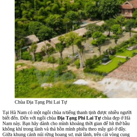
Chùa Địa Tạng Phi Lai Tự
Tại Hà Nam có một ngôi chùa n/tiếng thanh tịnh được nhiều người
biết đến. Đến với ngôi chùa
Địa Tạng Phi Lai Tự
chùa đẹp ở Hà
Nam này. Bạn hãy dành cho mình khoảng thời gian để hít thở bầu
không khí trong lành và thả hồn mình phiêu theo mây gió ở đây.
Giữa khung cảnh núi rừng hoang sơ, mát lành, trên cái vòng cung