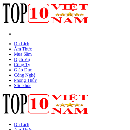
Du Lịch
Ẩm Thực
Mua Sắm
Dịch Vụ
Công Ty
Giáo Dục
Công Nghệ
Phong Thủy
Sức khỏe
Du Lịch
Ẩm Thực