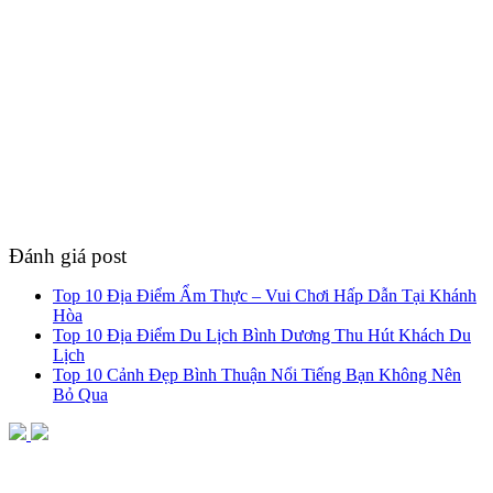
Đánh giá post
Top 10 Địa Điểm Ẩm Thực – Vui Chơi Hấp Dẫn Tại Khánh
Hòa
Top 10 Địa Điểm Du Lịch Bình Dương Thu Hút Khách Du
Lịch
Top 10 Cảnh Đẹp Bình Thuận Nổi Tiếng Bạn Không Nên
Bỏ Qua