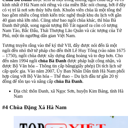
kính nhất ở Hà Nam nói riêng và của miền Bắc nói chung, bởi ở đây
có vị trí là nơi sơn thủy hữu tình. Khuôn viên chùa là một tổng thể
bao gồm nhiều công trình kiến trúc nghệ thuật khu du lịch với gần
40 gian nhà lớn nhỏ. Cũng như bao ngôi chùa khác, thì hùa Bà
Đanh thờ phật, song ngoài tượng Bồ Tát ngaoif ra còn có tượng
Nam Tào, Bắc Đẩu, Thái Thượng Lão Quân và các tượng của Tứ
Phủ, một tín ngưỡng dân gian Việt Nam.
Tương truyền rằng vào thế kỷ thứ VII, đây được nói đến là một
ngôi đền nhỏ thờ tứ pháp cho đến thời Lê Huy Tông (vào năm 1675
– 1750), ngôi chùa được xây dựng đàng hoàng và to đẹp hơn. Cho
đến năm 1994 ngôi
chùa Bà Đanh
được pháp luật công nhận, và
được Bộ Văn hóa – Thông tin cấp bằng(giấy phép) Di tích lịch sử
cấp quốc gia. Vào năm 2007, Ủy Ban Nhân Dân tỉnh Hà Nam phối
hợp cùng với Bộ Văn hóa – Thể thao – Du lịch đầu tư gần 20 tỷ
đồng để tôn tạo và nâng cấp
chùa Bà Đanh
.
Địa chỉ: thôn Đanh, xã Ngọc Sơn, huyện Kim Bảng, tỉnh Hà
Nam
#4
Chùa Đặng Xá Hà Nam