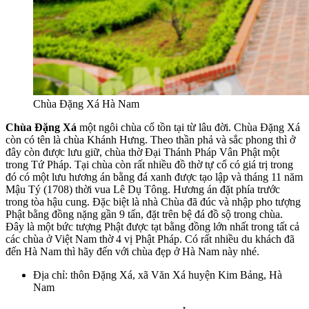
Chùa Đặng Xá Hà Nam
Chùa Đặng Xá
một ngôi chùa cổ tồn tại từ lâu đời. Chùa Đặng Xá
còn có tên là chùa Khánh Hưng. Theo thần phả và sắc phong thì ở
đây còn được lưu giữ, chùa thờ Đại Thánh Pháp Vân Phật một
trong Tứ Pháp. Tại chùa còn rất nhiều đồ thờ tự cổ có giá trị trong
đó có một lưu hương án bằng đá xanh được tạo lập và tháng 11 năm
Mậu Tý (1708) thời vua Lê Dụ Tông. Hương án đặt phía trước
trong tòa hậu cung. Đặc biệt là nhà Chùa đã đúc và nhập pho tượng
Phật bằng đồng nặng gần 9 tấn, đặt trên bệ đá đồ sộ trong chùa.
Đây là một bức tượng Phật được tạt bằng đồng lớn nhất trong tất cả
các chùa ở Việt Nam thờ 4 vị Phật Pháp. Có rất nhiều du khách đã
đến Hà Nam thì hãy đến với chùa đẹp ở Hà Nam này nhé.
Địa chỉ: thôn Đặng Xá, xã Văn Xá huyện Kim Bảng, Hà
Nam