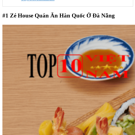
#1
Zé House Quán Ăn Hàn Quốc Ở Đà Nẵng