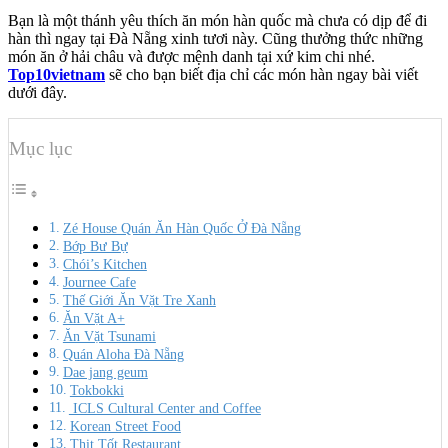
Bạn là một thánh yêu thích ăn món hàn quốc mà chưa có dịp để đi
hàn thì ngay tại Đà Nẵng xinh tươi này. Cũng thưởng thức những
món ăn ở hải châu và được mệnh danh tại xứ kim chi nhé.
Top10vietnam
sẽ cho bạn biết địa chỉ các món hàn ngay bài viết
dưới đây.
Mục lục
Zé House Quán Ăn Hàn Quốc Ở Đà Nẵng
Bớp Bư Bự
Chói’s Kitchen
Journee Cafe
Thế Giới Ăn Vặt Tre Xanh
Ăn Vặt A+
Ăn Vặt Tsunami
Quán Aloha Đà Nẵng
Dae jang geum
Tokbokki
ICLS Cultural Center and Coffee
Korean Street Food
Thịt Tốt Restaurant