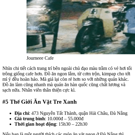
Journeee Cafe
Nhìn chi tiết cách trang trí bên ngoài chủ đạo màu trầm có vẻ hơi tối
trông giống cafe hơn. Đồ ăn ngon lắm, từ cơm trộn, kimpap cho tới
mì ý đều hoàn hảo. Mà giá lại còn rẻ hơn so với những quán khác.
Đồ ăn làm cũng nhanh mà quán ăn hàn quốc cũng chất lương và
sạch nữa. Nhân viên thân thiện cực kì.
#5
Thế Giới Ăn Vặt Tre Xanh
Địa chỉ
: 473 Nguyễn Tất Thành, quận Hải Châu, Đà Nẵng
Giá trung bình
: 10.000đ – 55.000đ
Thời gian hoạt động
: 15h30 – 22h30
Nếu bạn là một người thích các món ăn vặt ngon ở Đà Nẵng thì