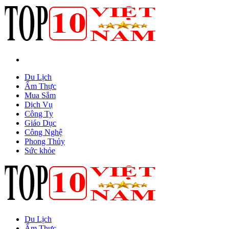
Du Lịch
Ẩm Thực
Mua Sắm
Dịch Vụ
Công Ty
Giáo Dục
Công Nghệ
Phong Thủy
Sức khỏe
Du Lịch
Ẩm Thực