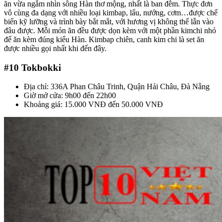
ăn vừa ngắm nhìn sông Hàn thơ mộng, nhất là ban đêm. Thực đơn
vô cùng đa dạng với nhiều loại kimbap, lẩu, nướng, cơm…được chế
biến kỹ lưỡng và trình bày bắt mắt, với hương vị không thể lẫn vào
đâu được. Mỗi món ăn đều được dọn kèm với một phần kimchi nhỏ
để ăn kèm đúng kiểu Hàn. Kimbap chiên, canh kim chi là set ăn
được nhiều gọi nhất khi đến đây.
#10
Tokbokki
Địa chỉ: 336A Phan Châu Trinh, Quận Hải Châu, Đà Nẵng
Giờ mở cửa: 9h00 đến 22h00
Khoảng giá: 15.000 VNĐ đến 50.000 VNĐ