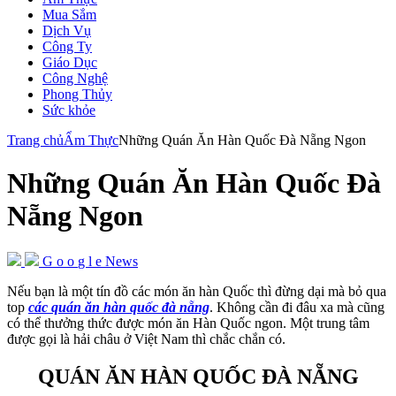
Mua Sắm
Dịch Vụ
Công Ty
Giáo Dục
Công Nghệ
Phong Thủy
Sức khỏe
Trang chủ
Ẩm Thực
Những Quán Ăn Hàn Quốc Đà Nẵng Ngon
Những Quán Ăn Hàn Quốc Đà
Nẵng Ngon
G
o
o
g
l
e
News
Nếu bạn là một tín đồ các món ăn hàn Quốc thì đừng dại mà bỏ qua
top
các quán ăn hàn quốc đà nẵng
. Không cần đi đâu xa mà cũng
có thể thưởng thức được món ăn Hàn Quốc ngon. Một trung tâm
được gọi là hải châu ở Việt Nam thì chắc chắn có.
QUÁN ĂN HÀN QUỐC ĐÀ NẴNG