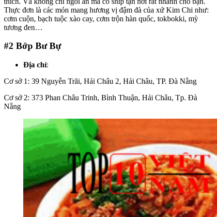
thích. Và không chỉ ngồi ăn mà có ship tận nơi rất nhanh cho bạn.
Thực đơn là các món mang hương vị đậm đà của xứ Kim Chi như:
cơm cuộn, bạch tuộc xào cay, cơm trộn hàn quốc, tokbokki, mỳ
tương đen…
#2
Bớp Bư Bự
Địa chỉ
:
Cơ sở 1: 39 Nguyễn Trãi, Hải Châu 2, Hải Châu, TP. Đà Nẵng
Cơ sở 2: 373 Phan Châu Trinh, Bình Thuận, Hải Châu, Tp. Đà
Nẵng