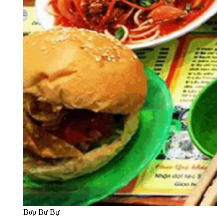
Bớp Bư Bự