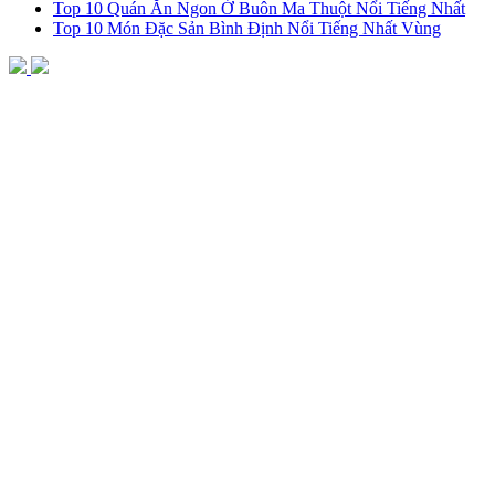
Top 10 Quán Ăn Ngon Ở Buôn Ma Thuột Nổi Tiếng Nhất
Top 10 Món Đặc Sản Bình Định Nổi Tiếng Nhất Vùng