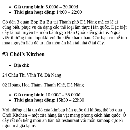
Giá trung bình
: 5.000đ – 30.000đ
Thời gian hoạt động
: 14:00 – 22:00
Có đến 3 quán Bớp Bư Bự tại Thành phố Đà Nẵng mà có lẽ ai
cũng biết, phục vụ đa dạng các thể loại ẩm thực Hàn quốc. Đặc biệt
đây là nơi truyền bá món bánh gạo Hàn Quốc đến giới trẻ. Ngoài
việc thưởng thức topokki với đủ kiểu khác nhau. Các bạn có thể tìm
mua nguyên liệu để tự nấu món ăn hàn tại nhà ở tại đây.
#3
Chói’s Kitchen
Địa chỉ
:
24 Châu Thị Vĩnh Tế, Đà Nẵng
02 Hoàng Hoa Thám, Thanh Khê, Đà Nẵng
Giá trung bình
: 10.000đ – 55.000đ
Thời gian hoạt động
: 15h30 – 22h30
Với những ai là tín đồ của kimbap hàn quốc thì không thể bỏ qua
Chói Kitchen – một cửa hàng ăn vặt mang phong cách hàn quốc. Ở
đây rất nổi tiếng món ăn hàn tốt restaurant với món kimbap cực kì
ngon mà giá lại rẻ.