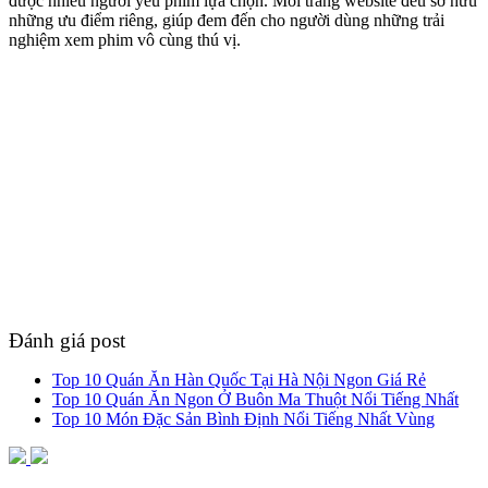
được nhiều người yêu phim lựa chọn. Mỗi trang website đều sở hữu
những ưu điểm riêng, giúp đem đến cho người dùng những trải
nghiệm xem phim vô cùng thú vị.
Đánh giá post
Top 10 Quán Ăn Hàn Quốc Tại Hà Nội Ngon Giá Rẻ
Top 10 Quán Ăn Ngon Ở Buôn Ma Thuột Nổi Tiếng Nhất
Top 10 Món Đặc Sản Bình Định Nổi Tiếng Nhất Vùng