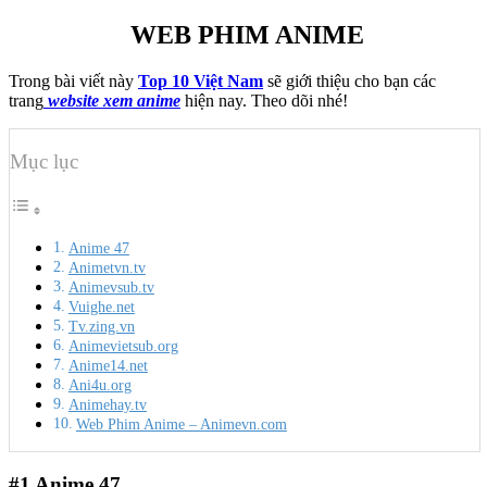
WEB PHIM ANIME
Trong bài viết này
Top 10 Việt Nam
sẽ giới thiệu cho bạn các
trang
website xem anime
hiện nay. Theo dõi nhé!
Mục lục
Anime 47
Animetvn.tv
Animevsub.tv
Vuighe.net
Tv.zing.vn
Animevietsub.org
Anime14.net
Ani4u.org
Animehay.tv
Web Phim Anime – Animevn.com
#1
Anime 47