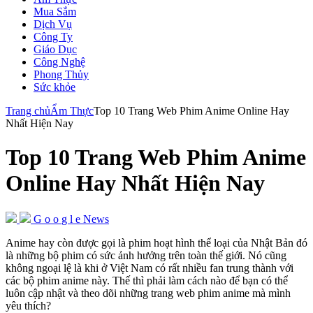
Mua Sắm
Dịch Vụ
Công Ty
Giáo Dục
Công Nghệ
Phong Thủy
Sức khỏe
Trang chủ
Ẩm Thực
Top 10 Trang Web Phim Anime Online Hay
Nhất Hiện Nay
Top 10 Trang Web Phim Anime
Online Hay Nhất Hiện Nay
G
o
o
g
l
e
News
Anime hay còn được gọi là phim hoạt hình thể loại của Nhật Bản đó
là những bộ phim có sức ảnh hưởng trên toàn thế giới. Nó cũng
không ngoại lệ là khi ở Việt Nam có rất nhiều fan trung thành với
các bộ phim anime này. Thế thì phải làm cách nào để bạn có thể
luôn cập nhật và theo dõi những trang web phim anime mà mình
yêu thích?