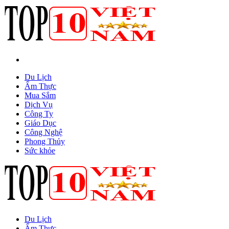
Du Lịch
Ẩm Thực
Mua Sắm
Dịch Vụ
Công Ty
Giáo Dục
Công Nghệ
Phong Thủy
Sức khỏe
Du Lịch
Ẩm Thực