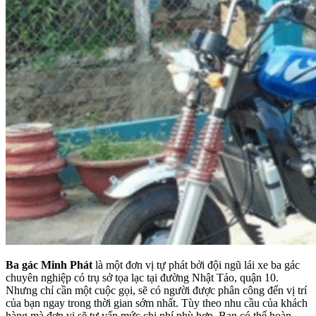
Ba gác Minh Phát
là một đơn vị tự phát bởi đội ngũ lái xe ba gác
chuyên nghiệp có trụ sở tọa lạc tại đường Nhật Tảo, quận 10.
Nhưng chỉ cần một cuộc gọi, sẽ có người được phân công đến vị trí
của bạn ngay trong thời gian sớm nhất. Tùy theo nhu cầu của khách
hàng mà đơn vị sẽ tư vấn mức chi phí phù hợp. Bạn có thể hoàn