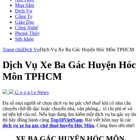
Mua Sắm
Dịch Vụ
Công Ty
Giáo Dục
Công Nghệ
Phong Thủy
Sức khỏe
Trang chủ
Dịch Vụ
Dịch Vụ Xe Ba Gác Huyện Hóc Môn TPHCM
Dịch Vụ Xe Ba Gác Huyện Hóc
Môn TPHCM
G
o
o
g
l
e
News
Đa số mọi người sẽ chọn
dịch vụ ba gác chở thuê
khi có nhu cầu
chuyên chở đồ đạc hoặc chuyển nhà, văn phòng,.. vì chi phí rẻ và
sự tiện lợi của nó. Nếu bạn đang tìm kiếm một dịch vụ ba gác uy tín
thì hãy đồng hành cùng
Top10VietNam
. Bài viết hôm nay là các
dịch vụ xe ba gác chở thuê huyện Hóc Môn
.
Cùng theo dõi nhé!
XE BA GÁC HUYỆN HÓC MÔN