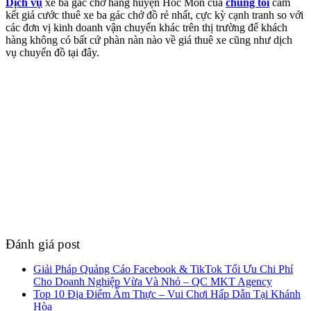
Dịch vụ
xe ba gác chở hàng huyện Hóc Môn của
chúng tôi
cam
kết giá cước thuê xe ba gác chở đồ rẻ nhất, cực kỳ cạnh tranh so với
các đơn vị kinh doanh vận chuyển khác trên thị trường để khách
hàng không có bất cứ phàn nàn nào về giá thuê xe cũng như dịch
vụ chuyển đồ tại đây.
Đánh giá post
Giải Pháp Quảng Cáo Facebook & TikTok Tối Ưu Chi Phí
Cho Doanh Nghiệp Vừa Và Nhỏ – QC MKT Agency
Top 10 Địa Điểm Ẩm Thực – Vui Chơi Hấp Dẫn Tại Khánh
Hòa