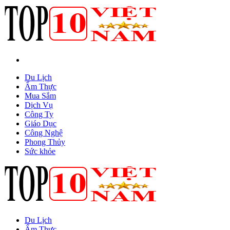
Du Lịch
Ẩm Thực
Mua Sắm
Dịch Vụ
Công Ty
Giáo Dục
Công Nghệ
Phong Thủy
Sức khỏe
Du Lịch
Ẩm Thực