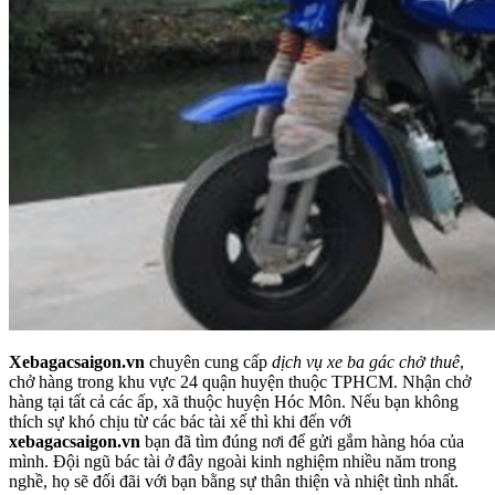
Xebagacsaigon.vn
chuyên cung cấp
dịch vụ xe ba gác chở thuê
,
chở hàng trong khu vực 24 quận huyện thuộc TPHCM. Nhận chở
hàng tại tất cả các ấp, xã thuộc huyện Hóc Môn. Nếu bạn không
thích sự khó chịu từ các bác tài xế thì khi đến với
xebagacsaigon.vn
bạn đã tìm đúng nơi để gửi gắm hàng hóa của
mình. Đội ngũ bác tài ở đây ngoài kinh nghiệm nhiều năm trong
nghề, họ sẽ đối đãi với bạn bằng sự thân thiện và nhiệt tình nhất.