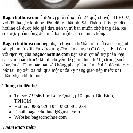
Bagachothue.com
là đơn vị phủ sóng trên 24 quận huyện TPHCM,
với đội ba gác kinh nghiệm đông nhất nhì Sài Thành. Hãy gọi đến
hotline để được báo giá dựa trên vị trí bạn muốn chở hàng đến, xe
sẽ được phân công đến nhà bạn một cách nhanh chóng.
Bagacchothue.com
tiếp nhận chuyên chở hầu như tất cả các ngành
sản phẩm từ vật liệu xây dựng đến vận chuyển đồ đạc,… Khi đến
với dịch vụ của
bagacchothue.com
bạn sẽ được hỗ trợ phân loại
các sản phẩm trước khi di chuyển để giảm thiểu hư hại trong suốt
chuyến đi. Đảm bảo bạn sẽ không phải phàn nàn về thái độ của các
bác tài, họ đều đã trải qua một khóa kỹ năng giao tiếp trước khi
nhận việc chính thức.
Thông tin liên hệ
Trụ sở: 737/46 Lạc Long Quân, p10, quận Tân Bình,
TPHCM
Hotline: 0906 920 194 | 0909 402 234
Email: bagacchothuetl@gmail.com
Website: bagacchothue.com
Tham khảo thêm