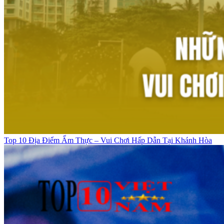
Top 10 Địa Điểm Ẩm Thực – Vui Chơi Hấp Dẫn Tại Khánh Hòa