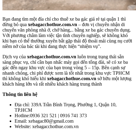
Bạn đang tìm một đỉa chỉ cho thuê xe ba gác giá rẻ tại quận 1 thì
đừng bỏ qua
xebagacchothue.com.vn
– đơn vị chuyên nhận di
chuyển văn phòng nhà ở, chở hàng,.. bằng xe ba gác chuyên dụng.
Với phương châm làm việc tận tình chuyên nghiệp, sẽ không khó
khi bạn có thể thường xuyên bắt gặp thái độ thoải mái cùng nụ cười
niềm nở của bác tài khi đang thực hiện “nhiệm vụ”.
Dịch vụ của
xebagacchothue.com.vn
luôn trong trạng thái sẵn
sàng phục vụ, chỉ cần bạn nhấc máy gọi đến tổng đài, sẽ có xe ba
gác đến ngay khu vực của bạn trong vòng 5 – 15p. Bên cạnh sự
nhanh chóng, chi phí được xem là tốt nhất trong khu vực TPHCM
thì không khó hiểu khi
xebagacchothue.com.vn
sở hữu một lượng
khách hàng lớn và rất nhiều khách hàng trung thành
Thông tin liên hệ
Địa chỉ: 339A Trần Bình Trọng, Phường 1, Quận 10,
TP.HCM
Hotline:0936 321 521 | 0916 741 373
Email: xebagac80@gmail.com
Website: xebagacchothue.com.vn