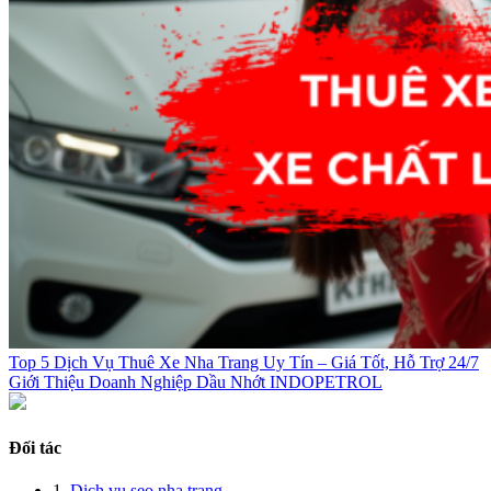
Top 5 Dịch Vụ Thuê Xe Nha Trang Uy Tín – Giá Tốt, Hỗ Trợ 24/7
Giới Thiệu Doanh Nghiệp Dầu Nhớt INDOPETROL
Đối tác
1.
Dịch vụ seo nha trang