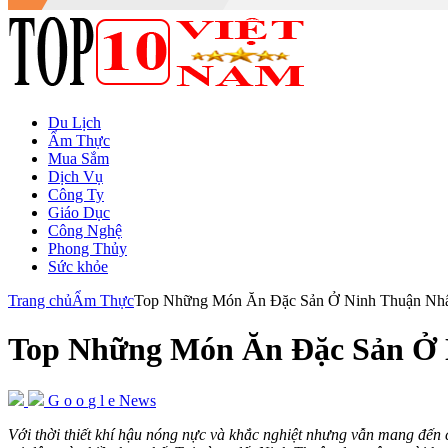
Du Lịch
Ẩm Thực
Mua Sắm
Dịch Vụ
Công Ty
Giáo Dục
Công Nghệ
Phong Thủy
Sức khỏe
Trang chủ
Ẩm Thực
Top Những Món Ăn Đặc Sản Ở Ninh Thuận Nhấ
Top Những Món Ăn Đặc Sản Ở 
G
o
o
g
l
e
News
Với thời thiết khí hậu nóng nực và khắc nghiệt nhưng vẫn mang đến