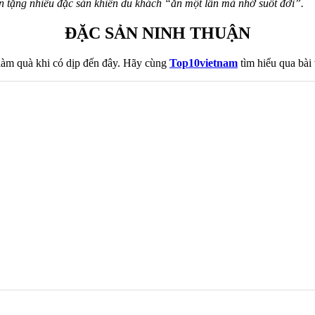
n tặng nhiều đặc sản khiến du khách “ăn một lần mà nhớ suốt đời”.
ĐẶC SẢN NINH THUẬN
àm quà khi có dịp đến đây. Hãy cùng
Top10vietnam
tìm hiểu qua bài 