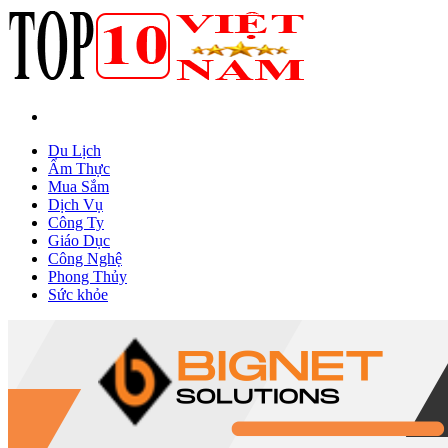
Du Lịch
Ẩm Thực
Mua Sắm
Dịch Vụ
Công Ty
Giáo Dục
Công Nghệ
Phong Thủy
Sức khỏe