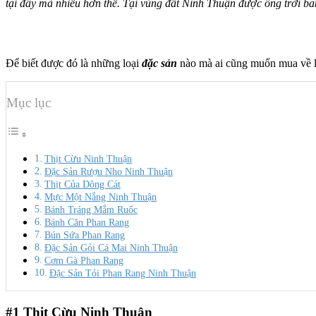
tại đây mà nhiều hơn thế. Tại vùng đất Ninh Thuận được ông trời ba
Để biết được đó là những loại
đặc sản
nào mà ai cũng muốn mua về l
Mục lục
Thịt Cừu Ninh Thuận
Đặc Sản Rượu Nho Ninh Thuận
Thịt Của Dông Cát
Mực Một Nắng Ninh Thuận
Bánh Tráng Mắm Ruốc
Bánh Căn Phan Rang
Bún Sứa Phan Rang
Đặc Sản Gỏi Cá Mai Ninh Thuận
Cơm Gà Phan Rang
Đặc Sản Tỏi Phan Rang Ninh Thuận
#1
Thịt Cừu Ninh Thuận