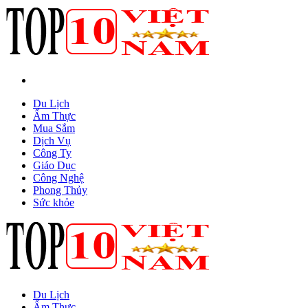
Du Lịch
Ẩm Thực
Mua Sắm
Dịch Vụ
Công Ty
Giáo Dục
Công Nghệ
Phong Thủy
Sức khỏe
Du Lịch
Ẩm Thực