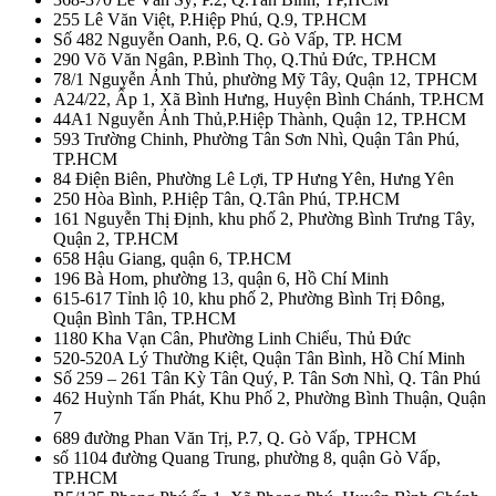
255 Lê Văn Việt, P.Hiệp Phú, Q.9, TP.HCM
Số 482 Nguyễn Oanh, P.6, Q. Gò Vấp, TP. HCM
290 Võ Văn Ngân, P.Bình Thọ, Q.Thủ Đức, TP.HCM
78/1 Nguyễn Ảnh Thủ, phường Mỹ Tây, Quận 12, TPHCM
A24/22, Ấp 1, Xã Bình Hưng, Huyện Bình Chánh, TP.HCM
44A1 Nguyễn Ảnh Thủ,P.Hiệp Thành, Quận 12, TP.HCM
593 Trường Chinh, Phường Tân Sơn Nhì, Quận Tân Phú,
TP.HCM
84 Điện Biên, Phường Lê Lợi, TP Hưng Yên, Hưng Yên
250 Hòa Bình, P.Hiệp Tân, Q.Tân Phú, TP.HCM
161 Nguyễn Thị Định, khu phố 2, Phường Bình Trưng Tây,
Quận 2, TP.HCM
658 Hậu Giang, quận 6, TP.HCM
196 Bà Hom, phường 13, quận 6, Hồ Chí Minh
615-617 Tỉnh lộ 10, khu phố 2, Phường Bình Trị Đông,
Quận Bình Tân, TP.HCM
1180 Kha Vạn Cân, Phường Linh Chiểu, Thủ Đức
520-520A Lý Thường Kiệt, Quận Tân Bình, Hồ Chí Minh
Số 259 – 261 Tân Kỳ Tân Quý, P. Tân Sơn Nhì, Q. Tân Phú
462 Huỳnh Tấn Phát, Khu Phố 2, Phường Bình Thuận, Quận
7
689 đường Phan Văn Trị, P.7, Q. Gò Vấp, TPHCM
số 1104 đường Quang Trung, phường 8, quận Gò Vấp,
TP.HCM