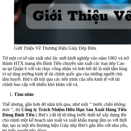
Giới Thiệu Về Thương Hiệu Giày Dép Bitis
Từ một cơ sở sản xuất nhỏ lúc mới khởi nghiệp vào năm 1982 và trở
thành HTX mang tên Bình Tiên chuyên sản xuất các loại dép Cao
su tại Quận 6 với vài chục công nhân và hơn hết đó là một tấm lòng
vì sự tăng trưởng kinh tế tài chính quốc gia của những người chủ
tâm huyết. Biti’s đã trải qua các tiến trình của nền kinh tế với tài
chính bao cấp với nhiều khó khăn vất vả.
Tầm nhìn
Thế nhưng, gần hơn 40 năm trôi qua, như một
“ bước chân không
mỏi ”
, thì
Công ty Trách Nhiệm Hữu Hạn Sản Xuất Hàng Tiêu
Dùng Bình Tiên
( Biti’s ) đã từ từ từng bước thiết kế xây dựng lên
cho mình một kế hoạch sản xuất và xuất khẩu mang tầm so với thời
đại, tạo ra một tên thương hiệu Giày dép Biti’s gắn liền với nhu yếu,
thị hiếu người tiêu dùng .