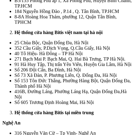
B5/135 Phong Phú ấp 1, Xã Phong Phú, Huyện Bình Chánh,
TP.HCM
184 Nguyễn Hồng Đào , P.14 , Q. Tân Bình, TP.HCM
8-8A Hoàng Hoa Thám, phường 12, Quận Tân Bình,
TPHCM
Hệ thống cửa hàng Bitis việt nam tại hà nội
25 Chùa Bộc, Quận Đống Đa, Hà Nội
352 Cầu Giấy, P.Dịch Vọng, Q.Cầu Giấy, Hà Nội
40 Tô Hiệu- Hà Đông – TP Hà Nội
271 Bạch Mai P. Bạch Mai, Q. Hai Bà Trưng, TP Hà Nội.
91 Hà Huy Tập, Thị trấn Yên Viên, Huyện Gia Lâm, Hà Nội
Số 206 Đội Cấn, Ba Đình, Hà Nội
Số 73 Xã Đàn, P. Phương Liên, Q. Đống Đa, Hà Nội
Số 153 Tôn Đức Thắng, Phường Hàng Bột, Quận Đống Đa,
Thành phố Hà Nội
416B, Đường Láng, Phường Láng Hạ, Quận Đống Đa,Hà
Nội
Số 605 Trương Định Hoàng Mai, Hà Nội
Hệ thống cửa hàng Bitis tại miền trung
Nghệ An
316 Nguyễn Văn Cừ – Tp Vinh- Nghệ An