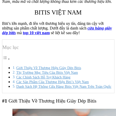
Nam, mẫu mã và chất lượng không thua kém các thương hiệu lớn.
BITIS VIỆT NAM
Biti’s lớn mạnh, đi lên với thương hiệu uy tín, đáng tin cậy với
những sản phẩm chất lượng. Dưới đây là danh sách
cửa hàng giày
dép bitis
mà
top 10 việt nam
sẽ liệt kê sau đây!
Mục lục
Giới Thiệu Về Thương Hiệu Giày Dép Bitis
Thị Trường Mục Tiêu Của Bitis Việt Nam
Các Chính Sách Hỗ Trợ Khách Hàng
Các Sản Phẩm Của Thương Hiệu Biti’s Việt Nam
Danh Sách Hệ Thống Cửa Hàng Bitis Việt Nam Trên Toàn Quốc
#1
Giới Thiệu Về Thương Hiệu Giày Dép Bitis