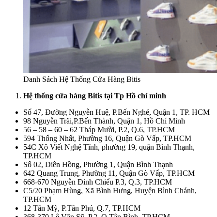
Danh Sách Hệ Thống Cửa Hàng Bitis
Hệ thống cửa hàng Bitis tại Tp Hồ chí minh
Số 47, Đường Nguyễn Huệ, P.Bến Nghé, Quận 1, TP. HCM
98 Nguyễn Trãi,P.Bến Thành, Quận 1, Hồ Chí Minh
56 – 58 – 60 – 62 Tháp Mười, P.2, Q.6, TP.HCM
594 Thống Nhất, Phường 16, Quận Gò Vấp, TP.HCM
54C Xô Viết Nghệ Tĩnh, phường 19, quận Bình Thạnh,
TP.HCM
Số 02, Diên Hồng, Phường 1, Quận Bình Thạnh
642 Quang Trung, Phường 11, Quận Gò Vấp, TP.HCM
668-670 Nguyễn Đình Chiểu P.3, Q.3, TP.HCM
C5/20 Phạm Hùng, Xã Bình Hưng, Huyện Bình Chánh,
TP.HCM
12 Tân Mỹ, P.Tân Phú, Q.7, TP.HCM
368-370 Lê Văn Sỹ, P.2, Q.Tân Bình, TP,HCM