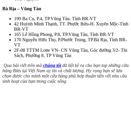
Bà Rịa – Vũng Tàu
199 Ba Cu, P.4, TP.Vũng Tàu. Tỉnh BR-VT
42 Huỳnh Minh Thạnh, TT. Phước Bửu-H. Xuyên Mộc-Tỉnh
BR-VT
165 Lê Hồng Phong, P.8, TP.Vũng Tàu, Tỉnh BR-VT
170 Nguyễn Hữu Thọ, P.Phước Trung, TP.Bà Rịa, Tỉnh BR-
VT
2F-08 TTTM Lotte VN- CN Vũng Tàu, Góc đường 3/2- Thi
Sách, Phường 8, TP Vũng Tàu
Qua bài viết trên mà
chúng tôi
đã liệt kê ra cho bạn top những cửa
hàng Bitis tại Việt Nam uy tín và chất lượng. Hy vọng bạn sẽ lựa
chọn được cho mình một cửa hàng phù hợp thuận tiện với nhu cầu
sinh hoạt của bạn trong cuộc sống.