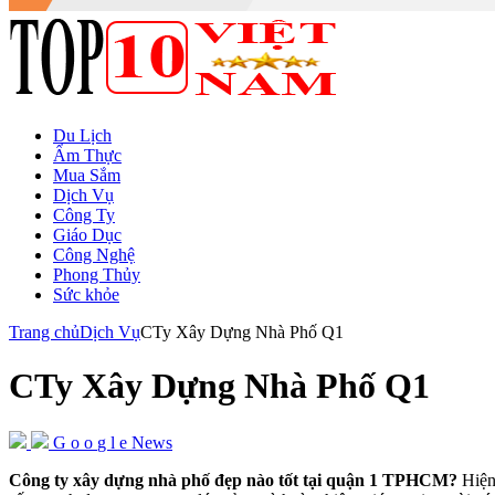
Du Lịch
Ẩm Thực
Mua Sắm
Dịch Vụ
Công Ty
Giáo Dục
Công Nghệ
Phong Thủy
Sức khỏe
Trang chủ
Dịch Vụ
CTy Xây Dựng Nhà Phố Q1
CTy Xây Dựng Nhà Phố Q1
G
o
o
g
l
e
News
Công ty xây dựng nhà phố đẹp nào tốt tại quận 1 TPHCM?
Hiện 