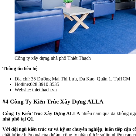
Công ty xây dựng nhà phố Thiết Thạch
Thông tin liên hệ
Địa chỉ: 35 Đường Mai Thị Lựu, Đa Kao, Quận 1, TpHCM
Hotline:028 3910 3535
Website: thietthach.vn
#4
Công Ty Kiến Trúc Xây Dựng ALLA
Công Ty Kiến Trúc Xây Dựng ALLA
nhiều năm qua đã không ngữn
nhà phố tại Q1
.
Với đội ngũ kiến trúc sư và kỹ sư chuyên nghiệp
,
luôn tiếp cận c
chất lượng hiệu quả của dự án, công ty nhận được sự tín nhiệm cao 