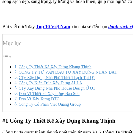
sống sạch đẹp, sang trọng, lý tưởng và hoàn thiện, giúp mọi người có 
Bài viết dưới đây
Top 10 Việt Nam
xin chia sẻ đến bạn
danh sách c
Mục lục
Công Ty Thiết Kế Xây Dựng Khang Thịnh
CÔNG TY TƯ VẤN ĐẦU TƯ XÂY DỰNG NHÂN ĐẠT
CTy Xây Dựng Nhà Phố Thiết Thạch Tại Q1
Công Ty Kiến Trúc Xây Dựng ALLA
CTy Xây Dựng Nhà Phố House Design Ở Q1
Đơn Vị Thiết kế Xây dựng Bảo Sơn
Đơn Vị Xây Xựng DTC
Công Ty Cổ Phần Việt Quang Group
#1
Công Ty Thiết Kế Xây Dựng Khang Thịnh
Công ty đã được thành lập và phát triển từ năm 2012
Công Ty Thiế