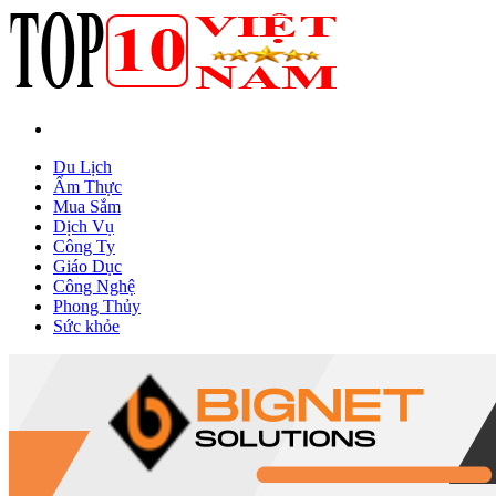
Du Lịch
Ẩm Thực
Mua Sắm
Dịch Vụ
Công Ty
Giáo Dục
Công Nghệ
Phong Thủy
Sức khỏe