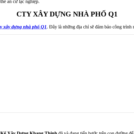
thể an cư lạc nghiệp.
CTY XÂY DỰNG NHÀ PHỐ Q1
ty xây dựng nhà phố Q1
. Đây là những địa chỉ sẽ đảm bảo công trình
t Kế Xây Dựng Khang Thịnh
đã và đang tiến bước trên con đường để