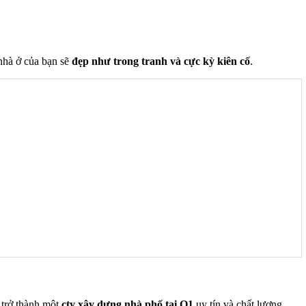
 nhà ở của bạn sẽ
đẹp như trong tranh và cực kỳ kiên cố
.
 trở thành một
cty xây dựng nhà phố tại Q1
uy tín và chất lượng.