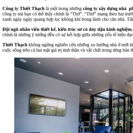
Công ty Thiết Thạch
là một trong những
công ty xây dựng nhà ph
công ty mà bạn có thể thấy chính là “Thở”. “Thở” mang theo hai trườ
xanh ngày ngày quang hợp lọc không khí trong lành cho căn nhà. Tất 
Đội ngũ nhân viên thiết kế, kiến trúc sư có dày dặn kinh nghiệm
chính là những ý tưởng đều có sự kết hợp giữa những yếu tố hiện đại 
Thiết Thạch
không ngừng nghiên cứu những xu hướng nhà ở mới từ đ
cuộc sống trên cả hai mặt giá trị tinh thần và vật chất trong từng bản