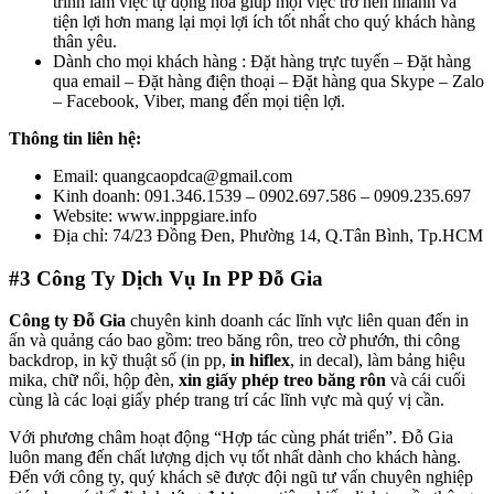
trình làm việc tự động hóa giúp mọi việc trở nên nhanh và
tiện lợi hơn mang lại mọi lợi ích tốt nhất cho quý khách hàng
thân yêu.
Dành cho mọi khách hàng : Đặt hàng trực tuyến – Đặt hàng
qua email – Đặt hàng điện thoại – Đặt hàng qua Skype – Zalo
– Facebook, Viber, mang đến mọi tiện lợi.
Thông tin liên hệ:
Email: quangcaopdca@gmail.com
Kinh doanh: 091.346.1539 – 0902.697.586 – 0909.235.697
Website: www.inppgiare.info
Địa chỉ: 74/23 Đồng Đen, Phường 14, Q.Tân Bình, Tp.HCM
#3
Công Ty Dịch Vụ In PP Đỗ Gia
Công ty Đỗ Gia
chuyên kinh doanh các lĩnh vực liên quan đến in
ấn và quảng cáo bao gồm: treo băng rôn, treo cờ phướn, thi công
backdrop, in kỹ thuật số (in pp,
in hiflex
, in decal), làm bảng hiệu
mika, chữ nổi, hộp đèn,
xin giấy phép treo băng rôn
và cái cuối
cùng là các loại giấy phép trang trí các lĩnh vực mà quý vị cần.
Với phương châm hoạt động “Hợp tác cùng phát triển”. Đỗ Gia
luôn mang đến chất lượng dịch vụ tốt nhất dành cho khách hàng.
Đến với công ty, quý khách sẽ được đội ngũ tư vấn chuyên nghiệp