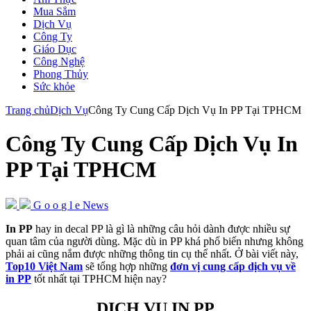
Mua Sắm
Dịch Vụ
Công Ty
Giáo Dục
Công Nghệ
Phong Thủy
Sức khỏe
Trang chủ
Dịch Vụ
Công Ty Cung Cấp Dịch Vụ In PP Tại TPHCM
Công Ty Cung Cấp Dịch Vụ In
PP Tại TPHCM
G
o
o
g
l
e
News
In PP
hay in decal PP là gì là những câu hỏi dành được nhiều sự
quan tâm của người dùng. Mặc dù in PP khá phổ biến nhưng không
phải ai cũng nắm được những thông tin cụ thể nhất. Ở bài viết này,
Top10 Việt Nam
sẽ tổng hợp những
đơn vị cung cấp dịch vụ về
in PP
tốt nhất tại TPHCM hiện nay?
DỊCH VỤ IN PP