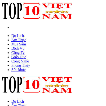
Du Lịch
Ẩm Thực
Mua Sắm
Dịch Vụ
Công Ty
Giáo Dục
Công Nghệ
Phong Thủy
Sức khỏe
Du Lịch
Ẩm Thực