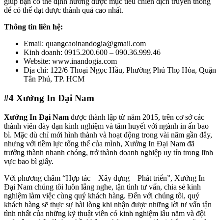
giúp bạn có thể định hướng được mục tiêu chiến dịch truyền thông
để có thể đạt được thành quả cao nhất.
Thông tin liên hệ:
Email: quangcaoinandogia@gmail.com
Kinh doanh: 0915.200.600 – 090.36.999.46
Website: www.inandogia.com
Địa chỉ: 122/6 Thoại Ngọc Hầu, Phường Phú Thọ Hòa, Quận
Tân Phú, TP. HCM
#4
Xưởng In Đại Nam
Xưởng In Đại Nam
được thành lập từ năm 2015, trên cơ sở các
thành viên dày dạn kinh nghiệm và tâm huyết với ngành in ấn bao
bì. Mặc dù chỉ mới hình thành và hoạt động trong vài năm gần đây,
nhưng với tiềm lực tổng thể của mình, Xưởng In Đại Nam đã
trưởng thành nhanh chóng, trở thành doanh nghiệp uy tín trong lĩnh
vực bao bì giấy.
Với phương châm “Hợp tác – Xây dựng – Phát triển”, Xưởng In
Đại Nam chúng tôi luôn lắng nghe, tận tình tư vấn, chia sẻ kinh
nghiệm làm việc cùng quý khách hàng. Đến với chúng tôi, quý
khách hàng sẽ thực sự hài lòng khi nhận được những lời tư vấn tận
tình nhất của những kỹ thuật viên có kinh nghiệm lâu năm và đội