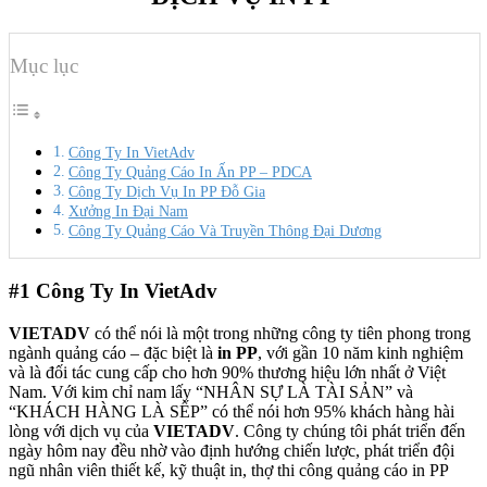
Mục lục
Công Ty In VietAdv
Công Ty Quảng Cáo In Ấn PP – PDCA
Công Ty Dịch Vụ In PP Đỗ Gia
Xưởng In Đại Nam
Công Ty Quảng Cáo Và Truyền Thông Đại Dương
#1
Công Ty In VietAdv
VIETADV
có thể nói là một trong những công ty tiên phong trong
ngành quảng cáo – đặc biệt là
in PP
, với gần 10 năm kinh nghiệm
và là đối tác cung cấp cho hơn 90% thương hiệu lớn nhất ở Việt
Nam. Với kim chỉ nam lấy “NHÂN SỰ LÀ TÀI SẢN” và
“KHÁCH HÀNG LÀ SẾP” có thể nói hơn 95% khách hàng hài
lòng với dịch vụ của
VIETADV
. Công ty chúng tôi phát triển đến
ngày hôm nay đều nhờ vào định hướng chiến lược, phát triển đội
ngũ nhân viên thiết kế, kỹ thuật in, thợ thi công quảng cáo in PP