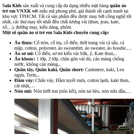
Sala Kids
sản xuất và cung cấp đa dạng nhiều mặt hàng
quần áo
trẻ em VNXK vớ
i mẫu mã phong phú, giá thành rất cạnh tranh tại
khu vực TPHCM. Tất cả sản phẩm đều được may bởi công nghệ tốt
nhất, các thợ may tốt nhất đều chất lượng vải (thun, jean, kate,
xô…), đường may, kiểu dáng, phôm
Một số quần áo sỉ trẻ em Sala Kids chuyên cung cấp:
Áo thun:
Cổ tròn, cổ trụ, cổ điển, thời trang vải cá sấu, cá
mập, cotton, polyester, áo sweatshirt, áo sweater, áo hoodie,…
Áo sơ mi:
Cổ điển, sơ mi kiểu vải Silk, ý, Kate thun,..
Áo khoác:
1 lớp, 2 lớp, chăn gòn vải dù, cán màng chống
nước, không cán màng,..
Quần tây, Quần kaki, Quần short:
Cashmere, kaki, Len
ngựa, Terin,..
Đầm váy:
Chân váy, Đầm tuyết mưa, cotton lạnh, kaki thun,
cát nhật,…
Nón mũ:
Nón lưỡi trai (nón kết), nón tai bèo, nón nửa đầu,…