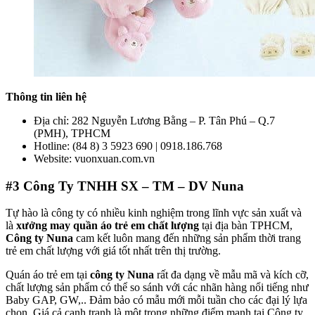
Thông tin liên hệ
Địa chỉ: 282 Nguyễn Lương Bằng – P. Tân Phú – Q.7
(PMH), TPHCM
Hotline: (84 8) 3 5923 690 | 0918.186.768
Website: vuonxuan.com.vn
#3
Công Ty TNHH SX – TM – DV Nuna
Tự hào là công ty có nhiều kinh nghiệm trong lĩnh vực sản xuất và
là
xưởng may quần áo trẻ em chất lượng
tại địa bàn TPHCM,
Công ty Nuna
cam kết luôn mang đến những sản phẩm thời trang
trẻ em chất lượng với giá tốt nhất trên thị trường.
Quán áo trẻ em tại
công ty Nuna
rất đa dạng về mẫu mã và kích cỡ,
chất lượng sản phẩm có thể so sánh với các nhãn hàng nổi tiếng như
Baby GAP, GW,.. Đảm bảo có mẫu mới mỗi tuần cho các đại lý lựa
chọn. Giá cả cạnh tranh là một trong những điểm mạnh tại Công ty