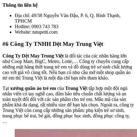
Thông tin liên hệ
Địa chỉ: 49/38 Nguyễn Văn Đậu, P. 6, Q. Bình Thạnh,
TPHCM
Hotline: 0903 743 783
Website: tutupetti.com
#6
Công Ty TNHH Dệt May Trung Việt
Công Ty Dệt May Trung Việt
là đối tác của các nhãn hàng lớn
như Coop Mart, BigC, Metro, Lotte,… Công ty chuyên cung cấp
những mặt hàng thời trang trẻ em và đồ dùng trẻ sơ sinh chất lượng
cao với giá vô cùng tốt. Nếu bạn có nhu cầu mở một shop quần áo
trẻ em thì Trung Việt là một địa chỉ bạn nên tham khảo.
Tại
xưởng quần áo trẻ em
của
Trung Việ
t tập hợp một đội ngủ
nhân viên có tay nghề cao, đảm bảo tiêu chuẩn chất lượng và an
toàn tuyệt đối đối với các sản phẩm cho trẻ em. Mẫu mã của sản
phẩm khá đa dạng, rất nhiều size để bạn lựa chọn. Ngoài ra, công ty
Trung Việt còn cung cấp những sản phẩm: phụ kiện trẻ sơ sinh,
trang phục bé trai, bé gái, đồng phục học sinh, đồng phục công ty,
…