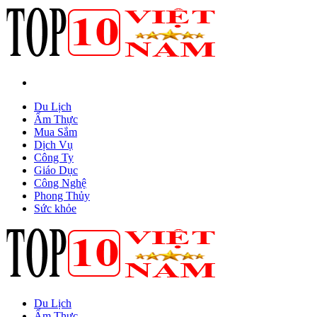
Du Lịch
Ẩm Thực
Mua Sắm
Dịch Vụ
Công Ty
Giáo Dục
Công Nghệ
Phong Thủy
Sức khỏe
Du Lịch
Ẩm Thực