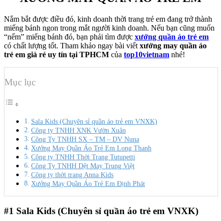
Nắm bắt được điều đó, kinh doanh thời trang trẻ em đang trở thành
miếng bánh ngon trong mắt người kinh doanh. Nếu bạn cũng muốn
“nếm” miếng bánh đó, bạn phải tìm được
xưởng quần áo trẻ em
có chất lượng tốt. Tham khảo ngay bài viết
xưởng may quần áo
trẻ em giá rẻ uy tín tại TPHCM
của
top10vietnam
nhé!
Mục lục
Sala Kids (Chuyên sỉ quần áo trẻ em VNXK)
Công ty TNHH XNK Vườn Xuân
Công Ty TNHH SX – TM – DV Nuna
Xưởng May Quần Áo Trẻ Em Long Thanh
Công ty TNHH Thời Trang Tutupetti
Công Ty TNHH Dệt May Trung Việt
Công ty thời trang Anna Kids
Xưởng May Quần Áo Trẻ Em Định Phát
#1
Sala Kids (Chuyên sỉ quần áo trẻ em VNXK)