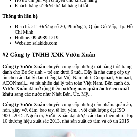
Hỗ trợ chi phí vận chuyển cho khách hàng
Khách hàng sẽ được trả lại hàng bị lỗi
Thông tin liên hệ
Địa chỉ: 211 Đường số 20, Phường 5, Quận Gò Vấp, Tp. Hồ
Chí Minh
Hotline: 09.4989.1219
Website: salakids.com
#2
Công ty TNHH XNK Vườn Xuân
Công ty Vườn Xuân
chuyên cung cấp những mặt hàng thời trang
dành cho Bé Sơ sinh – trẻ em dưới 6 tuổi. Đây là nhà cung cấp uy
tín cho các đại lý danh tiếng tại Việt Nam như: Coopmart, Vinmart,
AEONmall,.. và rất nhiều đại lý trên toàn Việt Nam. Bên cạnh đó,
Vườn Xuân
đã mở rộng thêm
xưởng may quần áo trẻ em xuất
khẩu
sang các nước như Nhật Bản, Úc, Mỹ,..
Công ty Vườn Xuân
chuyên cung cấp những dản phẩm: quần áo,
nón, giày vớ, đầm, bao tay, tã lót, yếm,.. với chất lượng đạt ISO
9001-2015. Ngoài ra, Vườn Xuân đạt được các danh hiệu như: Top
10 thương hiệu xuất sắc 2013, nhà sản xuất có tâm và có tín 2015