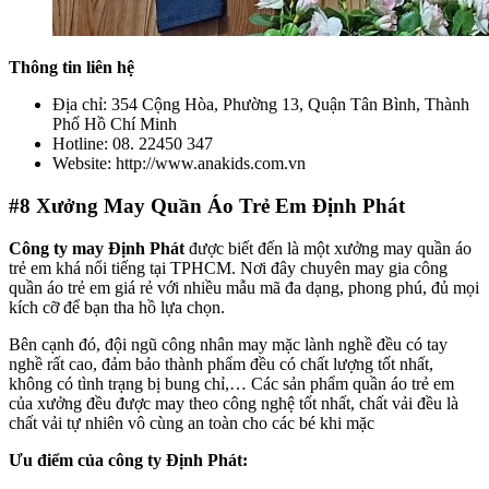
Thông tin liên hệ
Địa chỉ: 354 Cộng Hòa, Phường 13, Quận Tân Bình, Thành
Phố Hồ Chí Minh
Hotline: 08. 22450 347
Website: http://www.anakids.com.vn
#8
Xưởng May Quần Áo Trẻ Em Định Phát
Công ty may Định Phát
được biết đến là một xưởng may quần áo
trẻ em khá nổi tiếng tại TPHCM. Nơi đây chuyên may gia công
quần áo trẻ em giá rẻ với nhiều mẫu mã đa dạng, phong phú, đủ mọi
kích cỡ để bạn tha hồ lựa chọn.
Bên cạnh đó, đội ngũ công nhân may mặc lành nghề đều có tay
nghề rất cao, đảm bảo thành phẩm đều có chất lượng tốt nhất,
không có tình trạng bị bung chỉ,… Các sản phẩm quần áo trẻ em
của xưởng đều được may theo công nghệ tốt nhất, chất vải đều là
chất vải tự nhiên vô cùng an toàn cho các bé khi mặc
Ưu điểm của công ty Định Phát: