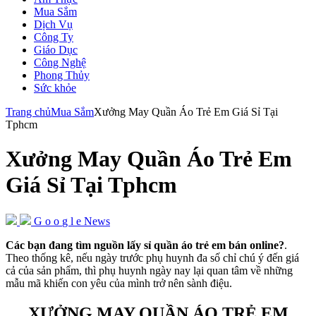
Mua Sắm
Dịch Vụ
Công Ty
Giáo Dục
Công Nghệ
Phong Thủy
Sức khỏe
Trang chủ
Mua Sắm
Xưởng May Quần Áo Trẻ Em Giá Sỉ Tại
Tphcm
Xưởng May Quần Áo Trẻ Em
Giá Sỉ Tại Tphcm
G
o
o
g
l
e
News
Các bạn đang tìm nguồn lấy sỉ quần áo trẻ em bán online?
.
Theo thống kê, nếu ngày trước phụ huynh đa số chỉ chú ý đến giá
cả của sản phẩm, thì phụ huynh ngày nay lại quan tâm về những
mẫu mã khiến con yêu của mình trở nên sành điệu.
XƯỞNG MAY QUẦN ÁO TRẺ EM