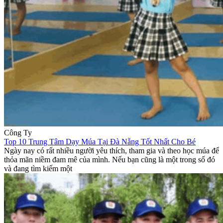
Công Ty
Top 10 Trung Tâm Dạy Múa Tại Đà Nẵng Tốt Nhất Cho Bé
Ngày nay có rất nhiều người yêu thích, tham gia và theo học múa để
thỏa mãn niềm đam mê của mình. Nếu bạn cũng là một trong số đó
và đang tìm kiếm một