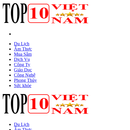
Du Lịch
Ẩm Thực
Mua Sắm
Dịch Vụ
Công Ty
Giáo Dục
Công Nghệ
Phong Thủy
Sức khỏe
Du Lịch
Ẩm Thực