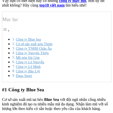
Vậy bạn có biết hiện nay có những
công ty may mũ
, nón uy tín
nhất không? Hãy cùng
top10 việt nam
tìm hiểu nhé!
Mục lục
Công ty Blue Sea
Cơ sở sản xuất nón Thơm
Công ty TNHH Châu Âu
Công ty Nguyên Thiệu
Mũ nón Sài Gòn
Công ty Lê Nguyễn
Công ty Lê Minh
Công ty Bảo Lợi
Dana Sport
#1
Công ty Blue Sea
Cơ sở sản xuất mũ tai bèo
Blue Sea
với đội ngũ nhân công nhiều
kinh nghiệm đã tạo ra nhiều mẫu mã đa dạng. Nhận làm mũ với số
lượng lớn theo kiểu có sẵn hoặc theo yêu cầu của khách hàng.