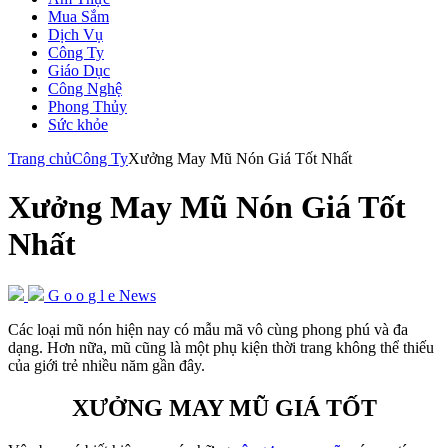
Mua Sắm
Dịch Vụ
Công Ty
Giáo Dục
Công Nghệ
Phong Thủy
Sức khỏe
Trang chủ
Công Ty
Xưởng May Mũ Nón Giá Tốt Nhất
Xưởng May Mũ Nón Giá Tốt
Nhất
G
o
o
g
l
e
News
Các loại mũ nón hiện nay có mẫu mã vô cùng phong phú và đa
dạng. Hơn nữa, mũ cũng là một phụ kiện thời trang không thể thiếu
của giới trẻ nhiều năm gần đây.
XƯỞNG MAY MŨ GIÁ TỐT