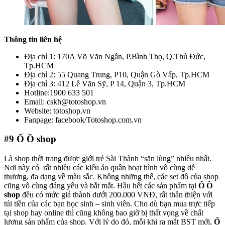
Thông tin liên hệ
Địa chỉ 1: 170A Võ Văn Ngân, P.Bình Thọ, Q.Thủ Đức,
Tp.HCM
Địa chỉ 2: 55 Quang Trung, P10, Quận Gò Vấp, Tp.HCM
Địa chỉ 3: 412 Lê Văn Sỹ, P 14, Quận 3, Tp.HCM
Hotline:1900 633 501
Email: cskh@totoshop.vn
Website: totoshop.vn
Fanpage: facebook/Totoshop.com.vn
#9
Ố Ồ shop
Là shop thời trang được giới trẻ Sài Thành “săn lùng” nhiều nhất.
Nơi này có rất nhiều các kiểu áo quần hoạt hình vô cùng dễ
thương, đa dạng về màu sắc. Không những thế, các set đồ của shop
cũng vô cùng đáng yêu và bắt mắt. Hầu hết các sản phẩm tại
Ố Ồ
shop
đều có mức giá thành dưới 200.000 VNĐ, rất thân thiện với
túi tiền của các bạn học sinh – sinh viên. Cho dù bạn mua trực tiếp
tại shop hay online thì cũng không bao giờ bị thất vọng về chất
lượng sản phẩm của shop. Với lý do đó, mỗi khi ra mắt BST mới,
Ố