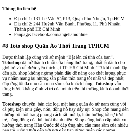
Thông tin liên hệ
Địa chỉ 1: 131 Lê Văn Sĩ, P13, Quận Phú Nhuận, Tp.HCM
Địa chỉ 2: 244 Huỳnh Văn Bánh, Phường 11, Phú Nhuận,
Thành phố Hồ Chí Minh
Fanpage: facebook.com/angellamonline
#8
Toto shop Quần Áo Thời Trang TPHCM
Được thành lập cùng với sứ mệnh “Bật lên cá tính của bạn”,
Totoshop
đã trở thành chuỗi cửa hàng thời trang, nhất là dành cho
giới trẻ và rất được yêu thích tại TP. Hồ Chí Minh. Từ khi thành lập
đến giờ, shop không ngừng phấn đấu để nâng cao chất lượng phục
vụ nhằm mang lại những sản phẩm thời trang tốt nhất và đẹp nhất,
đáp ứng tối đa nhu cầu mua sắm của khách hàng.
Totoshop
vẫn
từng bước khẳng định vị trí của mình trên thị trường kinh doanh thời
trang.
Totoshop
chuyên bán các loại mặt hàng quần áo nữ nam cùng với
cá phụ kiện như giày, nón, đồng hồ hay dây nịt. Shop còn mang đến
những bộ thời trang phong cách rất mới lạ, luôn hướng tới sự tươi
trẻ, năng động của lứa tuổi thanh niên. Shop cũng luôn cập nhật xu
hướng thời trang Hàn Quốc để đáp ứng nhu cầu mua sắm của nhiều
bạn trẻ. Đồng thời đến với nơi đây bạn đừng quên các những