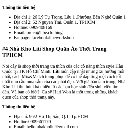
Thông tin liên hệ
Địa chỉ 1: 26 Lý Tự Trọng, Lầu 1 ,Phường Bến Nghé Quận 1
Địa chỉ 2: 52 Nguyen Trai, Quận 1, TPHCM
Hotline: 0909408169
Email: order@libe.clothing
Fanpage: facebook/libeworkshop
#4
Nhà Kho Liti Shop Quần Áo Thời Trang
TPHCM
Nơi đây là shop thời trang ưa thích của các cô nàng thích style Hàn
Quốc tại TP. Hồ Chí Minh.
Liti
luôn cập nhật những xu hướng mới
nhất, cách Mix&Match trang phục để có thể đáp ứng một cách tốt
nhất nhu cầu mua sắm của các phái đẹp. Với giá bán tầm trung, Nhà
Kho Liti thu hút khá nhiều từ các bạn học sinh đến sinh viên tìm
đến. Và bạn có biết? Ca sỹ Hari Won là một trong những khách
quen của shop thời trang này.
Thông tin liên hệ
Địa chỉ: 96/2 Võ Thị Sáu, Q.1- Tp.HCM
Hotline:0909661170
Email: hello.nhakholiti@gmail.com