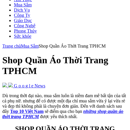
Mua Sắm
Dịch Vụ
Công Ty
Giáo Dục
Công Nghệ
Phong Thủy
Sức khỏe
Trang chủ
Mua Sắm
Shop Quần Áo Thời Trang TPHCM
Shop Quần Áo Thời Trang
TPHCM
G
o
o
g
l
e
News
Dù trong thời đại nào, mua sắm luôn là niềm đam mê bất tận của tất
cả phụ nữ. nhưng để có được một địa chỉ mua sắm vừa ý lại vừa rẻ
và đẹp thì không phải là chuyện đơn giản. Đến với danh sách sau
đây
Top
10 Việt Nam
sẽ điểm qua cho bạn
những
shop quần áo
thời trang TPHCM
được yêu thích nhất.
SHOP QUẦN ÁO THỜI TRANG