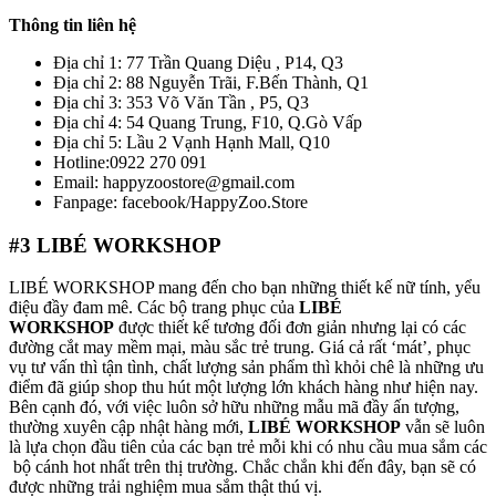
Thông tin liên hệ
Địa chỉ 1: 77 Trần Quang Diệu , P14, Q3
Địa chỉ 2: 88 Nguyễn Trãi, F.Bến Thành, Q1
Địa chỉ 3: 353 Võ Văn Tần , P5, Q3
Địa chỉ 4: 54 Quang Trung, F10, Q.Gò Vấp
Địa chỉ 5: Lầu 2 Vạnh Hạnh Mall, Q10
Hotline:0922 270 091
Email: happyzoostore@gmail.com
Fanpage: facebook/HappyZoo.Store
#3
LIBÉ WORKSHOP
LIBÉ WORKSHOP mang đến cho bạn những thiết kế nữ tính, yểu
điệu đầy đam mê. Các bộ trang phục của
LIBÉ
WORKSHOP
được thiết kế tương đối đơn giản nhưng lại có các
đường cắt may mềm mại, màu sắc trẻ trung. Giá cả rất ‘mát’, phục
vụ tư vấn thì tận tình, chất lượng sản phẩm thì khỏi chê là những ưu
điểm đã giúp shop thu hút một lượng lớn khách hàng như hiện nay.
Bên cạnh đó, với việc luôn sở hữu những mẫu mã đầy ấn tượng,
thường xuyên cập nhật hàng mới,
LIBÉ WORKSHOP
vẫn sẽ luôn
là lựa chọn đầu tiên của các bạn trẻ mỗi khi có nhu cầu mua sắm các
bộ cánh hot nhất trên thị trường. Chắc chắn khi đến đây, bạn sẽ có
được những trải nghiệm mua sắm thật thú vị.