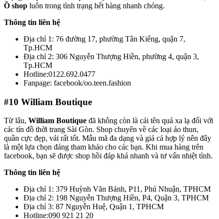
Ồ shop
luôn trong tình trạng hết hàng nhanh chóng.
Thông tin liên hệ
Địa chỉ 1: 76 đường 17, phường Tân Kiểng, quận 7,
Tp.HCM
Địa chỉ 2: 306 Nguyễn Thượng Hiền, phường 4, quận 3,
Tp.HCM
Hotline:0122.692.0477
Fanpage: facebook/oo.teen.fashion
#10
William Boutique
Từ lâu,
William Boutique
đã không còn là cái tên quá xa lạ đối với
các tín đồ thời trang Sài Gòn. Shop chuyên về các loại áo thun,
quần cực đẹp, vải rất tốt. Mẫu mã đa dạng và giá cả hợp lý nên đây
là một lựa chọn đáng tham khảo cho các bạn. Khi mua hàng trên
facebook, bạn sẽ được shop hồi đáp khá nhanh và tư vấn nhiệt tình.
Thông tin liên hệ
Địa chỉ 1: 379 Huỳnh Văn Bánh, P11, Phú Nhuận, TPHCM
Địa chỉ 2: 198 Nguyễn Thượng Hiền, P4, Quận 3, TPHCM
Địa chỉ 3: 87 Nguyễn Huệ, Quận 1, TPHCM
Hotline:090 921 21 20