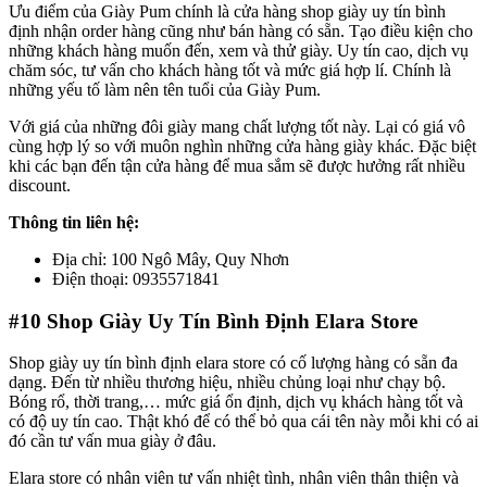
Ưu điểm của Giày Pum chính là cửa hàng shop giày uy tín bình
định nhận order hàng cũng như bán hàng có sẵn. Tạo điều kiện cho
những khách hàng muốn đến, xem và thử giày. Uy tín cao, dịch vụ
chăm sóc, tư vấn cho khách hàng tốt và mức giá hợp lí. Chính là
những yếu tố làm nên tên tuổi của Giày Pum.
Với giá của những đôi giày mang chất lượng tốt này. Lại có giá vô
cùng hợp lý so với muôn nghìn những cửa hàng giày khác. Đặc biệt
khi các bạn đến tận cửa hàng để mua sắm sẽ được hưởng rất nhiều
discount.
Thông tin liên hệ:
Địa chỉ: 100 Ngô Mây, Quy Nhơn
Điện thoại: 0935571841
#10
Shop Giày Uy Tín Bình Định Elara Store
Shop giày uy tín bình định elara store có cố lượng hàng có sẵn đa
dạng. Đến từ nhiều thương hiệu, nhiều chủng loại như chạy bộ.
Bóng rổ, thời trang,… mức giá ổn định, dịch vụ khách hàng tốt và
có độ uy tín cao. Thật khó để có thể bỏ qua cái tên này mỗi khi có ai
đó cần tư vấn mua giày ở đâu.
Elara store có nhân viên tư vấn nhiệt tình, nhân viên thân thiện và