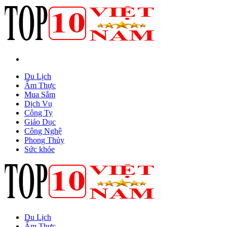
Du Lịch
Ẩm Thực
Mua Sắm
Dịch Vụ
Công Ty
Giáo Dục
Công Nghệ
Phong Thủy
Sức khỏe
Du Lịch
Ẩm Thực