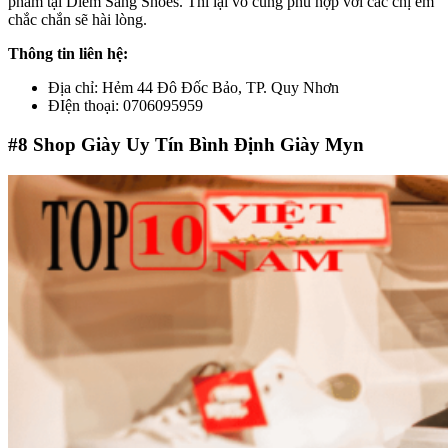
phẩm tại Diễm Sang Shoes. Thì lại vô cùng phù hợp với các chị em
chắc chắn sẽ hài lòng.
Thông tin liên hệ:
Địa chỉ: Hẻm 44 Đô Đốc Bảo, TP. Quy Nhơn
ĐIện thoại: 0706095959
#8
Shop Giày Uy Tín Bình Định Giày Myn