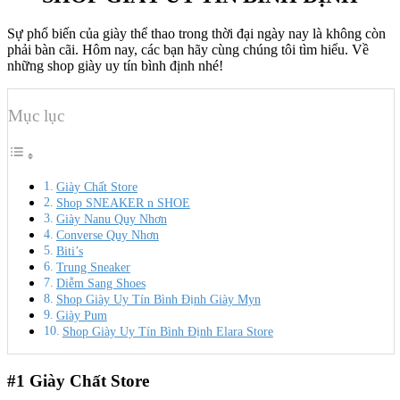
Sự phổ biến của giày thể thao trong thời đại ngày nay là không còn
phải bàn cãi. Hôm nay, các bạn hãy cùng chúng tôi tìm hiểu. Về
những shop giày uy tín bình định nhé!
Mục lục
Giày Chất Store
Shop SNEAKER n SHOE
Giày Nanu Quy Nhơn
Converse Quy Nhơn
Biti’s
Trung Sneaker
Diễm Sang Shoes
Shop Giày Uy Tín Bình Định Giày Myn
Giày Pum
Shop Giày Uy Tín Bình Định Elara Store
#1
Giày Chất Store