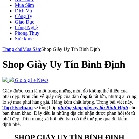
Mua Sắm
Dịch Vụ
Công Ty
Giáo Dục
Công Nghệ
Phong Thủy
Sức khỏe
Trang chủ
Mua Sắm
Shop Giày Uy Tín Bình Định
Shop Giày Uy Tín Bình Định
G
o
o
g
l
e
News
Giày được xem là một trong những món đồ không thể thiếu của
phái đẹp. Nhu cầu về giày dép của đàn ông là rất lớn, nhưng ai cũng
lo sợ mua phải hàng giả. Hàng kém chất lượng. Trong bài viết này.
Top10vietnam
sẽ tổng hợp
những shop giày uy tín Bình Định
cho
bạn tham khảo. Đây đều là những địa chỉ nhận được phản hồi tốt từ
phái đẹp. Trên mạng xã hội nên bạn có thể thử ghé qua để kiểm
định nhé.
SHOP GIÀY UY TÍN BÌNH ĐỊNH