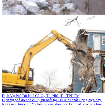
Dịch Vụ Phá Dỡ Nhà Cũ Uy Tín Nhất Tại TPHCM
Dịch vụ phá dỡ nhà cũ uy tín nhất tại TPHCM chất lượng hiện này.
Ngày nay, trước những tiến bộ của khoa học kỹ thuật, việc phá hủy