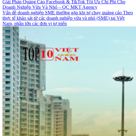
Giải Pháp Quảng Cáo Facebook & TikTok Tối Ưu Chi Phí Cho
Doanh Nghiệp Vừa Và Nhỏ – QC MKT Agency
Vấn đề doanh nghiệp SME thường gặp khi tự chạy quảng cáo Theo
thực tế khảo sát từ các doanh nghiệp vừa và nhỏ (SME) tại Việt
Nam, phần lớn các đơn vị tự triển