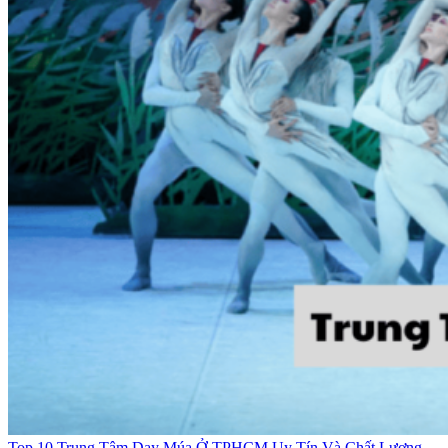
Top 10 Trung Tâm Dạy Múa Ở TPHCM Uy Tín Và Chất Lượng