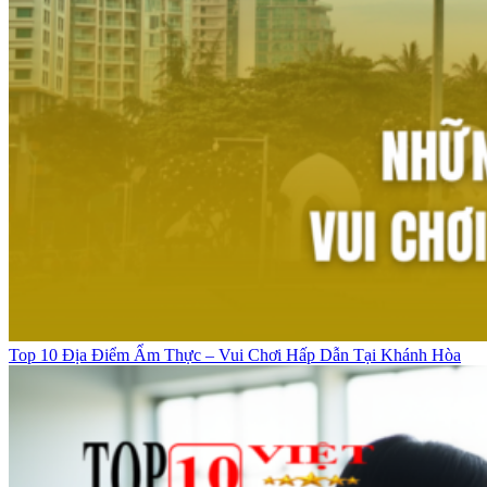
Top 10 Địa Điểm Ẩm Thực – Vui Chơi Hấp Dẫn Tại Khánh Hòa