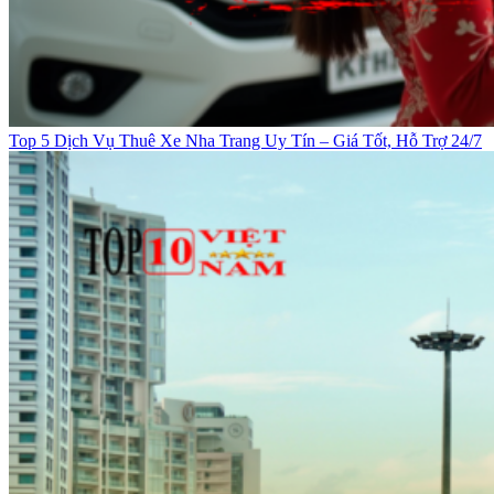
Top 5 Dịch Vụ Thuê Xe Nha Trang Uy Tín – Giá Tốt, Hỗ Trợ 24/7