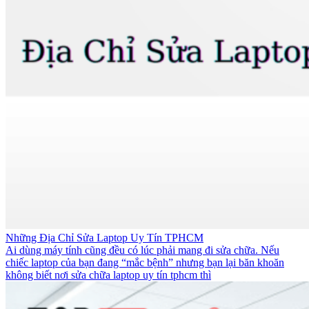
Những Địa Chỉ Sửa Laptop Uy Tín TPHCM
Ai dùng máy tính cũng đều có lúc phải mang đi sửa chữa. Nếu
chiếc laptop của bạn đang “mắc bệnh” nhưng bạn lại băn khoăn
không biết nơi sửa chữa laptop uy tín tphcm thì