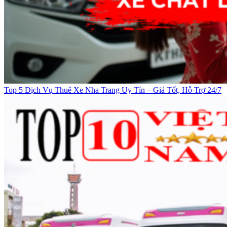
Top 5 Dịch Vụ Thuê Xe Nha Trang Uy Tín – Giá Tốt, Hỗ Trợ 24/7