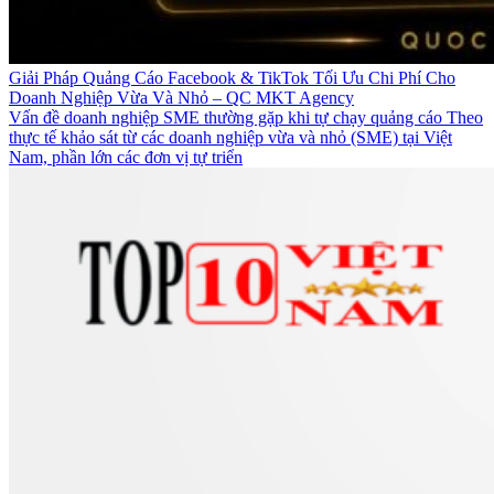
Giải Pháp Quảng Cáo Facebook & TikTok Tối Ưu Chi Phí Cho
Doanh Nghiệp Vừa Và Nhỏ – QC MKT Agency
Vấn đề doanh nghiệp SME thường gặp khi tự chạy quảng cáo Theo
thực tế khảo sát từ các doanh nghiệp vừa và nhỏ (SME) tại Việt
Nam, phần lớn các đơn vị tự triển