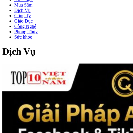
Mua Sắm
Dịch Vụ
Công Ty
Giáo Dục
Công Nghệ
Phong Thủy
Sức khỏe
Dịch Vụ