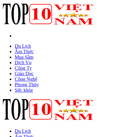
Du Lịch
Ẩm Thực
Mua Sắm
Dịch Vụ
Công Ty
Giáo Dục
Công Nghệ
Phong Thủy
Sức khỏe
Du Lịch
Ẩm Thực