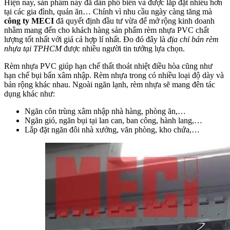
Hiện nay, sản phẩm này đã dần phổ biến và được lắp đặt nhiều hơn
tại các gia đình, quán ăn… Chính vì nhu cầu ngày càng tăng mà
công ty MECI
đã quyết định đầu tư vừa để mở rộng kinh doanh
nhằm mang đến cho khách hàng sản phẩm rèm nhựa PVC chất
lượng tốt nhất với giá cả hợp lí nhất. Đo đó đây là
địa chỉ bán rèm
nhựa tại TPHCM
được nhiều người tin tưởng lựa chọn.
Rèm nhựa PVC giúp hạn chế thất thoát nhiệt điều hòa cũng như
hạn chế bụi bẩn xâm nhập. Rèm nhựa trong có nhiều loại độ dày và
bản rộng khác nhau. Ngoài ngăn lạnh, rèm nhựa sẽ mang đên tác
dụng khác như:
Ngăn côn trùng xâm nhập nhà hàng, phòng ăn,…
Ngăn gió, ngăn bụi tại lan can, ban công, hành lang,…
Lắp đặt ngăn đôi nhà xưởng, văn phòng, kho chứa,…