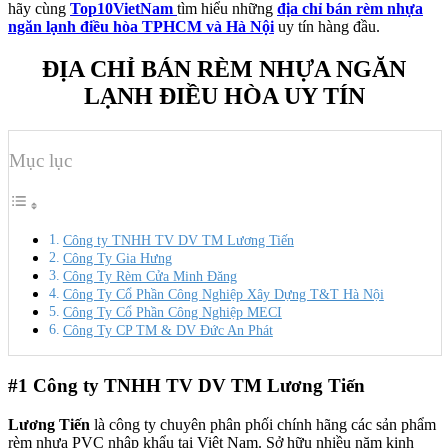
hãy cùng
Top10VietNam
tìm hiểu những
địa chỉ bán rèm nhựa
ngăn lạnh điều hòa TPHCM và Hà Nội
uy tín hàng đầu.
ĐỊA CHỈ BÁN RÈM NHỰA NGĂN
LẠNH ĐIỀU HÒA UY TÍN
Mục lục
Công ty TNHH TV DV TM Lương Tiến
Công Ty Gia Hưng
Công Ty Rèm Cửa Minh Đăng
Công Ty Cổ Phần Công Nghiệp Xây Dựng T&T Hà Nội
Công Ty Cổ Phần Công Nghiệp MECI
Công Ty CP TM & DV Đức An Phát
#1
Công ty TNHH TV DV TM Lương Tiến
Lương Tiến
là công ty chuyên phân phối chính hãng các sản phẩm
rèm nhựa PVC nhập khẩu tại Việt Nam. Sở hữu nhiều năm kinh