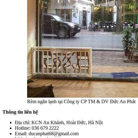
Rèm ngăn lạnh tại Công ty CP TM & DV Đức An Phát
Thông tin liên hệ
Địa chỉ: KCN An Khánh, Hoài Đức, Hà Nội
Hotline: 036 679 2222
Email: ducanphat68@gmail.com