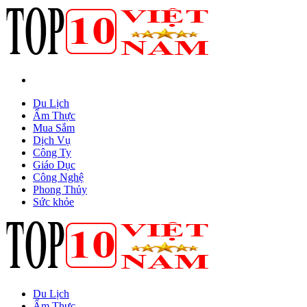
Du Lịch
Ẩm Thực
Mua Sắm
Dịch Vụ
Công Ty
Giáo Dục
Công Nghệ
Phong Thủy
Sức khỏe
Du Lịch
Ẩm Thực