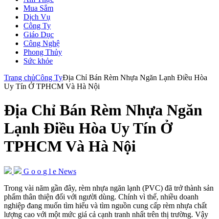
Mua Sắm
Dịch Vụ
Công Ty
Giáo Dục
Công Nghệ
Phong Thủy
Sức khỏe
Trang chủ
Công Ty
Địa Chỉ Bán Rèm Nhựa Ngăn Lạnh Điều Hòa
Uy Tín Ở TPHCM Và Hà Nội
Địa Chỉ Bán Rèm Nhựa Ngăn
Lạnh Điều Hòa Uy Tín Ở
TPHCM Và Hà Nội
G
o
o
g
l
e
News
Trong vài năm gần đây, rèm nhựa ngăn lạnh (PVC) đã trở thành sản
phẩm thân thiện đối với người dùng. Chính vì thế, nhiều doanh
nghiệp đang muốn tìm hiểu và tìm nguồn cung cấp rèm nhựa chất
lượng cao với một mức giá cả cạnh tranh nhất trên thị trường. Vậy