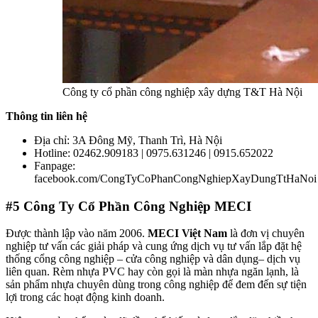
Công ty cổ phần công nghiệp xây dựng T&T Hà Nội
Thông tin liên hệ
Địa chỉ: 3A Đông Mỹ, Thanh Trì, Hà Nội
Hotline: 02462.909183 | 0975.631246 | 0915.652022
Fanpage:
facebook.com/CongTyCoPhanCongNghiepXayDungTtHaNoi
#5
Công Ty Cổ Phần Công Nghiệp MECI
Được thành lập vào năm 2006.
MECI Việt Nam
là đơn vị chuyên
nghiệp tư vấn các giải pháp và cung ứng dịch vụ tư vấn lắp đặt hệ
thống cổng công nghiệp – cửa công nghiệp và dân dụng– dịch vụ
liên quan. Rèm nhựa PVC hay còn gọi là màn nhựa ngăn lạnh, là
sản phẩm nhựa chuyên dùng trong công nghiệp để đem đến sự tiện
lợi trong các hoạt động kinh doanh.