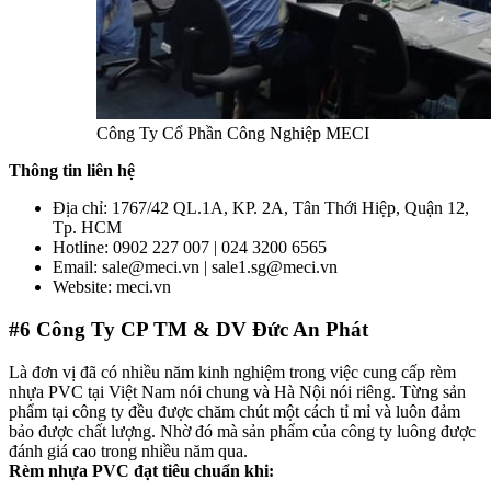
Công Ty Cổ Phần Công Nghiệp MECI
Thông tin liên hệ
Địa chỉ: 1767/42 QL.1A, KP. 2A, Tân Thới Hiệp, Quận 12,
Tp. HCM
Hotline: 0902 227 007 | 024 3200 6565
Email: sale@meci.vn | sale1.sg@meci.vn
Website: meci.vn
#6
Công Ty CP TM & DV Đức An Phát
Là đơn vị đã có nhiều năm kinh nghiệm trong việc cung cấp rèm
nhựa PVC tại Việt Nam nói chung và Hà Nội nói riêng. Từng sản
phẩm tại công ty đều được chăm chút một cách tỉ mỉ và luôn đảm
bảo được chất lượng. Nhờ đó mà sản phẩm của công ty luông được
đánh giá cao trong nhiều năm qua.
Rèm nhựa PVC đạt tiêu chuẩn khi: