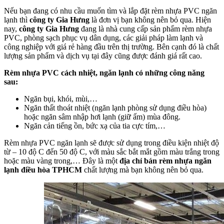
Nếu bạn đang có nhu cầu muốn tìm và lắp đặt rèm nhựa PVC ngăn
lạnh thì
công ty Gia Hưng
là đơn vị bạn không nên bỏ qua. Hiện
nay,
công ty Gia Hưng
đang là nhà cung cấp sản phẩm rèm nhựa
PVC, phòng sạch phục vụ dân dụng, các giải pháp làm lạnh và
công nghiệp với giá rẻ hàng đầu trên thị trường. Bên cạnh đó là chất
lượng sản phẩm và dịch vụ tại đây cũng được đánh giá rất cao.
Rèm nhựa PVC cách nhiệt, ngăn lạnh có những công năng
sau:
Ngăn bụi, khói, mùi,…
Ngăn thất thoát nhiệt (ngăn lạnh phòng sử dụng điều hòa)
hoặc ngăn sâm nhập hơi lạnh (giữ ấm) mùa đông.
Ngăn cản tiếng ồn, bức xạ của tia cực tím,…
Rèm nhựa PVC ngăn lạnh sẽ được sử dụng trong điều kiện nhiệt độ
từ – 10 độ C đến 50 độ C, với màu sắc bắt mắt gồm màu trắng trong
hoặc màu vàng trong,… Đây là một
địa chỉ bán rèm nhựa ngăn
lạnh điều hòa TPHCM
chất lượng mà bạn không nên bỏ qua.