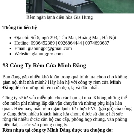
Rèm ngăn lạnh điều hòa Gia Hưng
Thông tin liên hệ
Địa chỉ: Số 6, ngõ 293, Tân Mai, Hoàng Mai, Hà Nội
Hotline: 0936452389 | 0926864444 | 0974693687
Email: giahungpc@gmail.com
Website: giahungpro.com
#3
Công Ty Rèm Cửa Minh Đăng
Bạn đang gặp nhiều khó khăn trong quá trình lựa chọn cho không
gian nội thất nhà mình? Hãy liên hệ với công ty rèm cửa
Minh
Đăng
để có những bộ rèm cửa đẹp, lạ và độc nhất.
Công ty sẽ tư vấn miễn phí cho các bạn tại nhà. Không những thế
còn miễn phí những lắp đặt vận chuyển và những phụ kiện liên
quan. Hiện nay, mẫu rèm ngăn lạnh từ nhựa PVC (giả gỗ) của công
ty đang được nhiều khách hàng lựa chọn, được sử dụng hết sức
rộng rãi nhiều ở các căn hộ cao cấp, phòng họp chung, văn phòng
hiện đại,… các văn phòng công ty.
Rèm nhựa tại công ty Minh Đăng được ưa chuộng do: