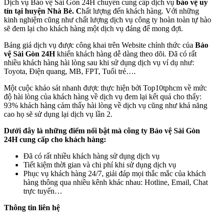
Dịch vụ Bảo vệ Sài Gòn 24H chuyên cung cấp dịch vụ
bảo vệ uy
tín tại huyện Nhà Bè. C
hất lượng đến khách hàng. Với những
kinh nghiệm cũng như chất lượng dịch vụ công ty hoàn toàn tự hào
sẽ đem lại cho khách hàng một dịch vụ đáng để mong đợi.
Bảng giá dịch vụ được công khai trên Website chính thức của
Bảo
vệ Sài Gòn 24H
khiến khách hàng dễ dàng theo dõi. Đã có rất
nhiều khách hàng hài lòng sau khi sử dụng dịch vụ ví dụ như:
Toyota, Điện quang, MB, FPT, Tuổi trẻ….
Một cuộc khảo sát nhanh được thực hiện bởi Top10tphcm về mức
độ hài lòng của khách hàng về dịch vụ đem lại kết quả cho thấy:
93% khách hàng cảm thấy hài lòng về dịch vụ cũng như khả năng
cao họ sẽ sử dụng lại dịch vụ lần 2.
Dưới đây là những điểm nổi bật mà công ty Bảo vệ Sài Gòn
24H cung cấp cho khách hàng:
Đã có rất nhiều khách hàng sử dụng dịch vụ
Tiết kiệm thời gian và chi phí khi sử dụng dịch vụ
Phục vụ khách hàng 24/7, giải đáp mọi thắc mắc của khách
hàng thông qua nhiều kênh khác nhau: Hotline, Email, Chat
trực tuyến…
Thông tin liên hệ