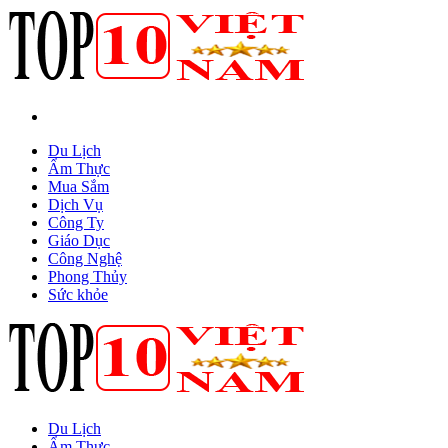
Du Lịch
Ẩm Thực
Mua Sắm
Dịch Vụ
Công Ty
Giáo Dục
Công Nghệ
Phong Thủy
Sức khỏe
Du Lịch
Ẩm Thực