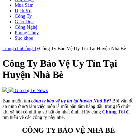
Mua Sắm
Dịch Vụ
Công Ty
Giáo Dục
Công Nghệ
Phong Thủy
Sức khỏe
Trang chủ
Công Ty
Công Ty Bảo Vệ Uy Tín Tại Huyện Nhà Bè
Công Ty Bảo Vệ Uy Tín Tại
Huyện Nhà Bè
G
o
o
g
l
e
News
Bạn muốn tìm
công ty bảo vệ uy tín tại huyện Nhà Bè
? Bởi vấn đề
an ninh ở nơi làm việc luôn là mối bận tâm hàng đầu trong tổ chức
khi xã hội có những sự bất ổn nhất định. Hãy cùng
Chúng Tôi
đi
tim hiểu về các công ty này nhé.
CÔNG TY BẢO VỆ NHÀ BÈ