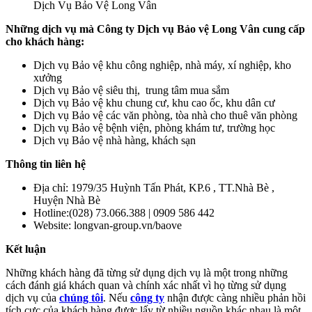
Dịch Vụ Bảo Vệ Long Vân
Những dịch vụ mà Công ty Dịch vụ Bảo vệ Long Vân cung cấp
cho khách hàng:
Dịch vụ Bảo vệ khu công nghiệp, nhà máy, xí nghiệp, kho
xưởng
Dịch vụ Bảo vệ siêu thị, trung tâm mua sắm
Dịch vụ Bảo vệ khu chung cư, khu cao ốc, khu dân cư
Dịch vụ Bảo vệ các văn phòng, tòa nhà cho thuê văn phòng
Dịch vụ Bảo vệ bệnh viện, phòng khám tư, trường học
Dịch vụ Bảo vệ nhà hàng, khách sạn
Thông tin liên hệ
Địa chỉ: 1979/35 Huỳnh Tấn Phát, KP.6 , TT.Nhà Bè ,
Huyện Nhà Bè
Hotline:(028) 73.066.388 | 0909 586 442
Website: longvan-group.vn/baove
Kết luận
Những khách hàng đã từng sử dụng dịch vụ là một trong những
cách đánh giá khách quan và chính xác nhất vì họ từng sử dụng
dịch vụ của
chúng tôi
. Nếu
công ty
nhận được càng nhiều phản hồi
tích cực của khách hàng được lấy từ nhiều nguồn khác nhau là một