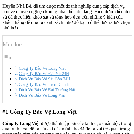
Huyện Nhà Bè, để tìm được một doanh nghiệp cung cấp dịch vụ
bảo vệ chuyên nghiệp không phải điều dễ dàng. Hiểu được điều đó,
và đã thực hiện khảo sát và tổng hợp dựa trên những ý kiến của
khách hàng để đưa ra danh sách nhờ đó bạn có thể đưa ra lựa chọn
phù hợp.
Mục lục
Công Ty Bảo Vệ Long Việt
Công Ty Bảo Vệ Đất Võ 24H
Dịch Vụ Bảo Vệ Sài Gòn 24H
Công Ty Bảo Vệ Liêm Chính
Dịch Vụ Bảo Vệ Đại Trường Hải
Dịch Vụ Bảo Vệ Long Vân
#1
Công Ty Bảo Vệ Long Việt
Công ty Long Việt
được thành lập bởi các lãnh đạo quân đội, trong
quá trình hoạt động lâu dài của mình, họ đã đóng vai trò quan trọng