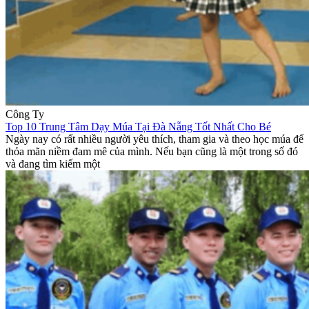
Công Ty
Top 10 Trung Tâm Dạy Múa Tại Đà Nẵng Tốt Nhất Cho Bé
Ngày nay có rất nhiều người yêu thích, tham gia và theo học múa để
thỏa mãn niềm đam mê của mình. Nếu bạn cũng là một trong số đó
và đang tìm kiếm một