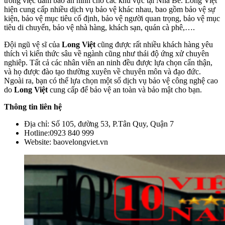
trong việc đảm bảo an ninh cho các khu vực tại Nhà Bè. Long Việt
hiện cung cấp nhiều dịch vụ bảo vệ khác nhau, bao gồm bảo vệ sự
kiện, bảo vệ mục tiêu cố định, bảo vệ người quan trọng, bảo vệ mục
tiêu di chuyển, bảo vệ nhà hàng, khách sạn, quán cà phê,….
Đội ngũ vệ sĩ của
Long Việt
cũng được rất nhiều khách hàng yêu
thích vì kiến thức sâu về ngành cũng như thái độ ứng xử chuyên
nghiêp. Tất cả các nhân viên an ninh đều được lựa chọn cẩn thận,
và họ được đào tạo thường xuyên về chuyên môn và đạo đức.
Ngoài ra, bạn có thể lựa chọn một số dịch vụ bảo vệ công nghệ cao
do
Long Việt
cung cấp để bảo vệ an toàn và bảo mật cho bạn.
Thông tin liên hệ
Địa chỉ: Số 105, đường 53, P.Tân Quy, Quận 7
Hotline:0923 840 999
Website: baovelongviet.vn