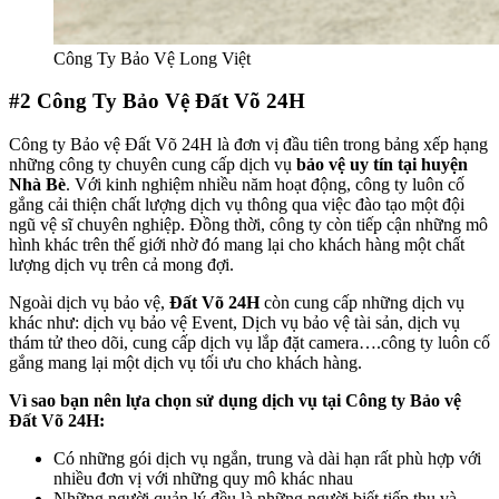
Công Ty Bảo Vệ Long Việt
#2
Công Ty Bảo Vệ Đất Võ 24H
Công ty Bảo vệ Đất Võ 24H là đơn vị đầu tiên trong bảng xếp hạng
những công ty chuyên cung cấp dịch vụ
bảo vệ uy tín tại huyện
Nhà Bè
. Với kinh nghiệm nhiều năm hoạt động, công ty luôn cố
gắng cải thiện chất lượng dịch vụ thông qua việc đào tạo một đội
ngũ vệ sĩ chuyên nghiệp. Đồng thời, công ty còn tiếp cận những mô
hình khác trên thế giới nhờ đó mang lại cho khách hàng một chất
lượng dịch vụ trên cả mong đợi.
Ngoài dịch vụ bảo vệ,
Đất Võ 24H
còn cung cấp những dịch vụ
khác như: dịch vụ bảo vệ Event, Dịch vụ bảo vệ tài sản, dịch vụ
thám tử theo dõi, cung cấp dịch vụ lắp đặt camera….công ty luôn cố
gắng mang lại một dịch vụ tối ưu cho khách hàng.
Vì sao bạn nên lựa chọn sử dụng dịch vụ tại Công ty Bảo vệ
Đất Võ 24H:
Có những gói dịch vụ ngắn, trung và dài hạn rất phù hợp với
nhiều đơn vị với những quy mô khác nhau
Những người quản lý đều là những người biết tiếp thu và