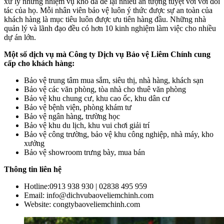
xử lý những nhiệm vụ khó đã để lại nhiều ấn tượng tuyệt vời với đối
tác của họ. Mỗi nhân viên bảo vệ luôn ý thức được sự an toàn của
khách hàng là mục tiêu luôn được ưu tiên hàng đầu. Những nhà
quản lý và lãnh đạo đều có hơn 10 kinh nghiệm làm việc cho nhiều
dự án lớn.
Một số dịch vụ mà Công ty Dịch vụ Bảo vệ Liêm Chính cung
cấp cho khách hàng:
Bảo vệ trung tâm mua sắm, siêu thị, nhà hàng, khách sạn
Bảo vệ các văn phòng, tòa nhà cho thuê văn phòng
Bảo vệ khu chung cư, khu cao ốc, khu dân cư
Bảo vệ bệnh viện, phòng khám tư
Bảo vệ ngân hàng, trường học
Bảo vệ khu du lịch, khu vui chơi giải trí
Bảo vệ công trường, bảo vệ khu công nghiệp, nhà máy, kho
xưởng
Bảo vệ showroom trưng bày, mua bán
Thông tin liên hệ
Hotline:0913 938 930 | 02838 495 959
Email: info@dichvubaoveliemchinh.com
Website: congtybaoveliemchinh.com